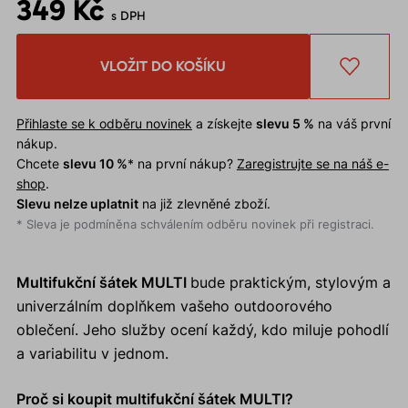
349 Kč
s DPH
VLOŽIT DO KOŠÍKU
Přihlaste se k odběru novinek
a získejte
slevu 5 %
na váš první
nákup.
Chcete
slevu 10 %
* na první nákup?
Zaregistrujte se na náš e-
shop
.
Slevu nelze uplatnit
na již zlevněné zboží.
* Sleva je podmíněna schválením odběru novinek při registraci.
Multifukční šátek MULTI
bude praktickým, stylovým a
univerzálním doplňkem vašeho outdoorového
oblečení. Jeho služby ocení každý, kdo miluje pohodlí
a variabilitu v jednom.
Proč si koupit multifukční šátek MULTI?