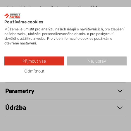
Jeden šátek, nekonečné možnosti využití.
Příjemný materiál, který nedráždí pokožku.
Používáme cookies
K dispozici v různých barvách a designech.
Můžeme je umístit pro analýzu našich údajů o návštěvnících, pro zlepšení
Kvalitní mikrovlákno zajišťuje dlouhou životnost.
našeho webu, ukázání personalizovaného obsahu a pro poskytnutí
Snadno se vejde do kapsy nebo batohu.
skvělého zážitku z webu. Pro více informací o cookies používáme
otevřené nastavení.
Přijmout vše
Ne, uprav
Odmítnout
Popis
Parametry
Údržba