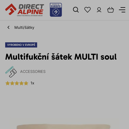
Multi/šátky
VYROBENO V EVROPĚ
Multifukční šátek MULTI soul
ACCESSORIES
1x