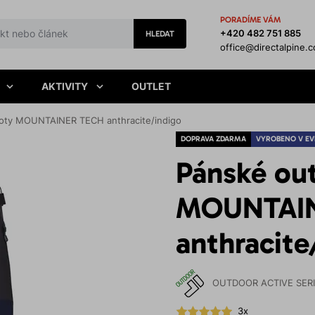
PORADÍME VÁM
+420 482 751 885
HLEDAT
office@directalpine.
AKTIVITY
OUTLET
hoty MOUNTAINER TECH anthracite/indigo
DOPRAVA ZDARMA
VYROBENO V EV
Pánské ou
MOUNTAI
anthracite
OUTDOOR ACTIVE SER
3x