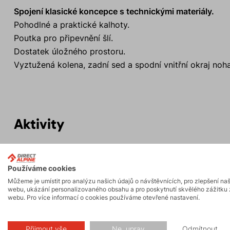
Spojení klasické koncepce s technickými materiály.
Pohodlné a praktické kalhoty.
Poutka pro připevnění šlí.
Dostatek úložného prostoru.
Vyztužená kolena, zadní sed a spodní vnitřní okraj noha
Aktivity
Turistika
Hiking
Používáme cookies
Můžeme je umístit pro analýzu našich údajů o návštěvnících, pro zlepšení na
webu, ukázání personalizovaného obsahu a pro poskytnutí skvělého zážitku 
webu. Pro více informací o cookies používáme otevřené nastavení.
Přijmout vše
Ne, uprav
Odmítnout