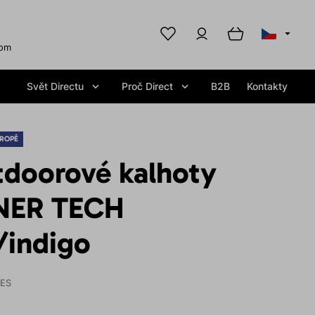
com
Svět Directu
Proč Direct
B2B
Kontakty
ROPĚ
tdoorové kalhoty
NER TECH
/indigo
IES