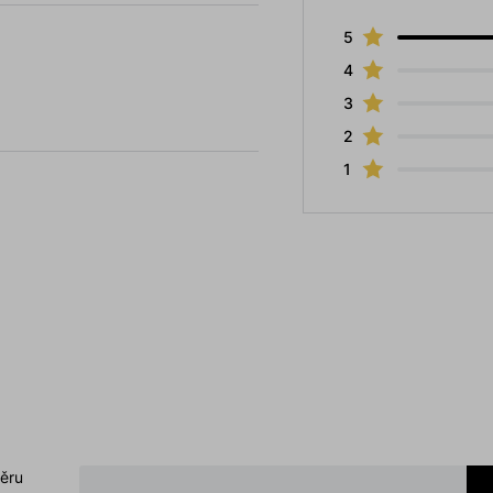
5
4
3
2
1
běru