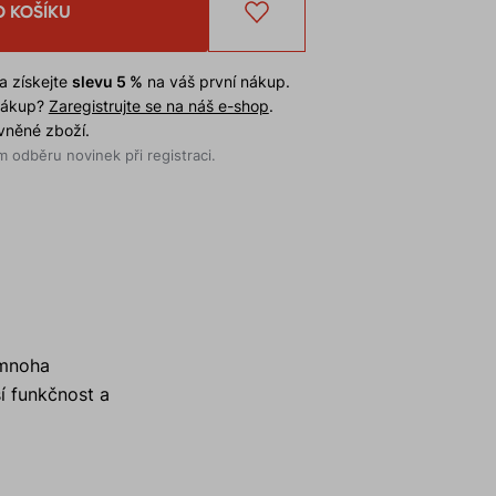
O KOŠÍKU
a získejte
slevu 5 %
na váš první nákup.
 nákup?
Zaregistrujte se na náš e-shop
.
evněné zboží.
 odběru novinek při registraci.
 mnoha
í funkčnost a