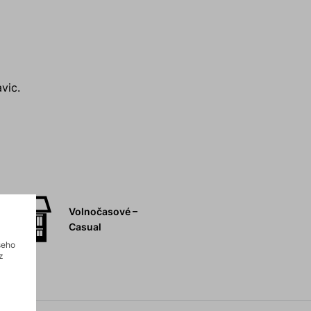
vic.
Volnočasové –
Casual
šeho
z