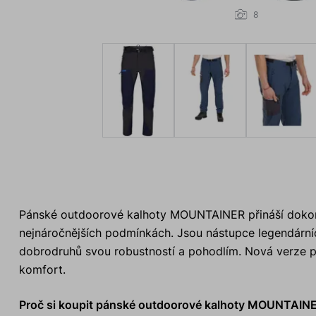
8
Pánské outdoorové kalhoty MOUNTAINER přináší dokona
nejnáročnějších podmínkách. Jsou nástupce legendární
dobrodruhů svou robustností a pohodlím. Nová verze př
komfort.
Proč si koupit pánské outdoorové kalhoty MOUNTAI