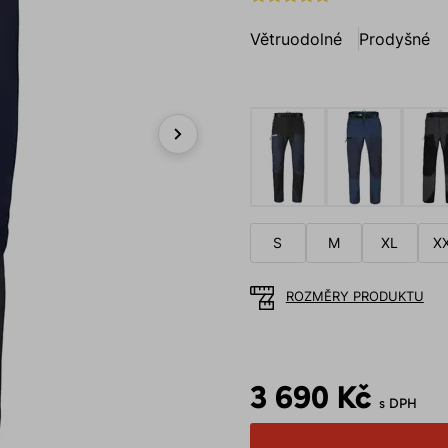
Větruodolné
Prodyšné
Next
S
M
XL
X
ROZMĚRY PRODUKTU
3 690 Kč
s DPH