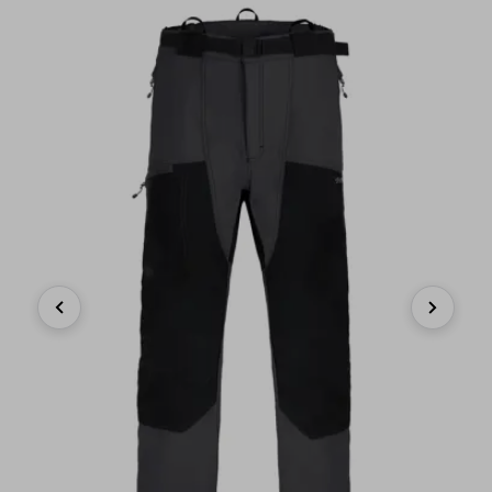
Previous
Next