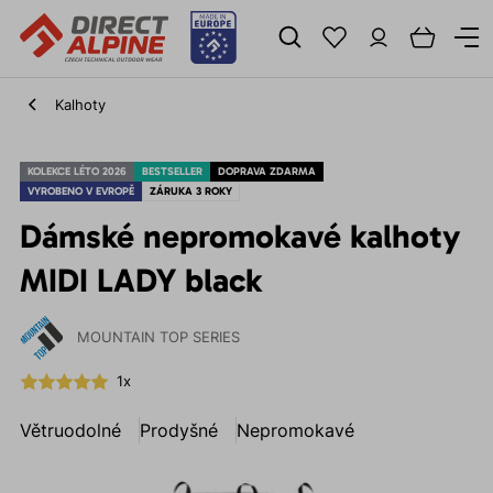
Kalhoty
KOLEKCE LÉTO 2026
BESTSELLER
DOPRAVA ZDARMA
VYROBENO V EVROPĚ
ZÁRUKA 3 ROKY
Dámské nepromokavé kalhoty
MIDI LADY black
MOUNTAIN TOP SERIES
1x
Větruodolné
Prodyšné
Nepromokavé