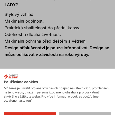
LADY?
Stylový vzhled.
Maximální odolnost.
Praktická sbalitelnost do přední kapsy.
Odolnost a dlouhá životnost.
Maximální ochrana před deštěm a větrem.
Design příslušenství je pouze informativní. Design se
může odlišovat v závislosti na roku výroby.
Aktivity
Používáme cookies
Můžeme je umístit pro analýzu našich údajů o návštěvnících, pro zlepšení
našeho webu, ukázání personalizovaného obsahu a pro poskytnutí
skvělého zážitku z webu. Pro více informací o cookies používáme
Horské expedice
otevřené nastavení.