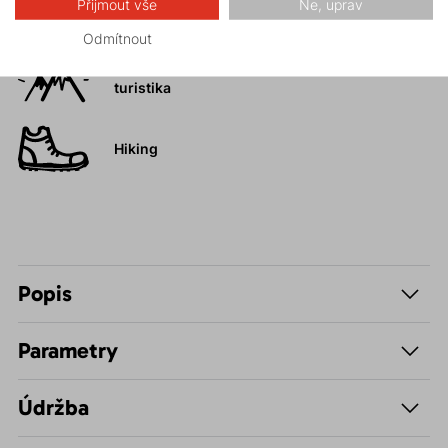
Ledolezení
Přijmout vše
Ne, uprav
Odmítnout
Vysokohorská
turistika
Hiking
Popis
Parametry
Údržba