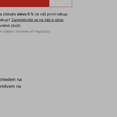
a získejte
slevu 5 %
na váš první nákup.
 nákup?
Zaregistrujte se na náš e-shop
.
evněné zboží.
 odběru novinek při registraci.
 ohledem na
 úsměvem na