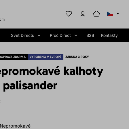
com
Svět Directu
Proč Direct
B2B
Kontakty
DOPRAVA ZDARMA
VYROBENO V EVROPĚ
ZÁRUKA 3 ROKY
promokavé kalhoty
 palisander
S
Nepromokavé