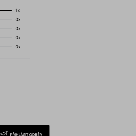
1x
0x
0x
0x
0x
PŘIHLÁSIT ODBĚR