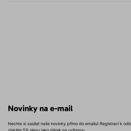
Novinky na e-mail
Nechte si zasílat naše novinky přímo do emailu! Registrací k od
získáte 5% slevu jako dárek na uvítanou.