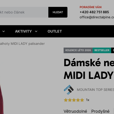
PORADÍME VÁM
+420 482 751 885
HLEDAT
office@directalpine.
AKTIVITY
OUTLET
lhoty MIDI LADY palisander
KOLEKCE LÉTO 2026
BESTSELLER
Dámské ne
MIDI LADY
MOUNTAIN TOP SERIE
1x
Větruodolné
Prodyšné