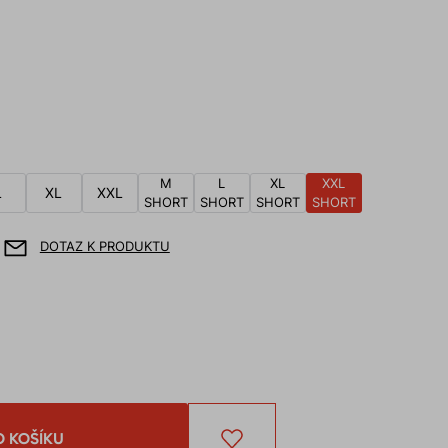
M
L
XL
XXL
L
XL
XXL
SHORT
SHORT
SHORT
SHORT
DOTAZ K PRODUKTU
O KOŠÍKU