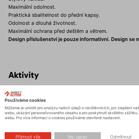
Maximální odolnost.
Praktická sbalitelnost do přední kapsy.
Odolnost a dlouhá životnost.
Maximální ochrana před deštěm a větrem.
Design příslušenství je pouze informativní. Design se m
Aktivity
Horské expedice
Ledolezení
Používáme cookies
Můžeme je umístit pro analýzu našich údajů o návštěvnících, pro zlepšení na
webu, ukázání personalizovaného obsahu a pro poskytnutí skvělého zážitku 
webu. Pro více informací o cookies používáme otevřené nastavení.
Přijmout vše
Ne, uprav
Odmítnout