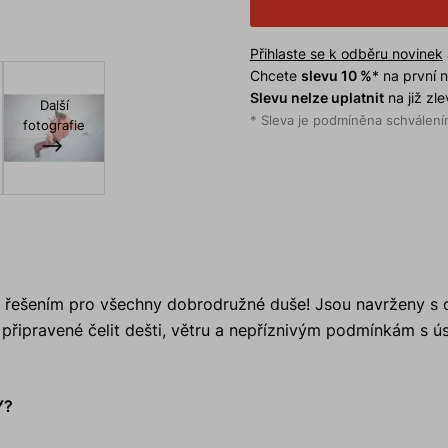
Přihlaste se k odběru novinek
Chcete
slevu 10 %
* na první
Slevu nelze uplatnit
na již zl
Další
* Sleva je podmíněna schválením
fotografie
m řešením pro všechny dobrodružné duše! Jsou navrženy s
e připravené čelit dešti, větru a nepříznivým podmínkám s
Y?