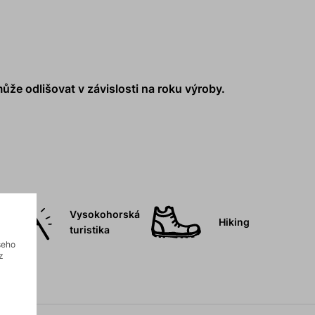
ůže odlišovat v závislosti na roku výroby.
Vysokohorská
Hiking
turistika
šeho
z