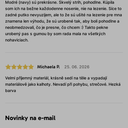
Modré (navy) sú prekrásne. Skvelý strih, pohodlne. Kúpila
som ich na bežne každodenne nosenie, nie na lezenie. Síce to
zadné putko nevyuzijem, ale to že sú ušité na lezenie pre mna
znamena len výhodu, že sú urobené tak, aby boli pohodlne a
neobmedzovali, čo je presne, čo chcem :) Takto pekne
urobený pas s gumou by som rada mala na všetkých
nohaviciach.
Michaela P.
25. 06. 2026
Velmi příjemný materiál, krásně sedí na těle a vypadají
materiálově jako kalhoty. Nevadí při pohybu, strečové. Hezká
barva
Novinky na e-mail