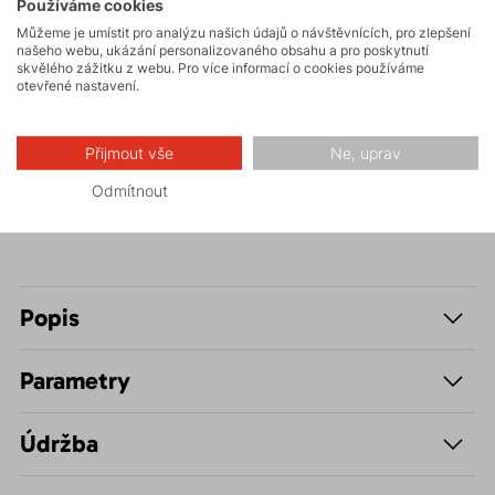
Používáme cookies
Můžeme je umístit pro analýzu našich údajů o návštěvnících, pro zlepšení
našeho webu, ukázání personalizovaného obsahu a pro poskytnutí
Skalní lezení a
skvělého zážitku z webu. Pro více informací o cookies používáme
otevřené nastavení.
ferraty
Volnočasové –
Přijmout vše
Ne, uprav
Casual
Odmítnout
Popis
Parametry
Údržba