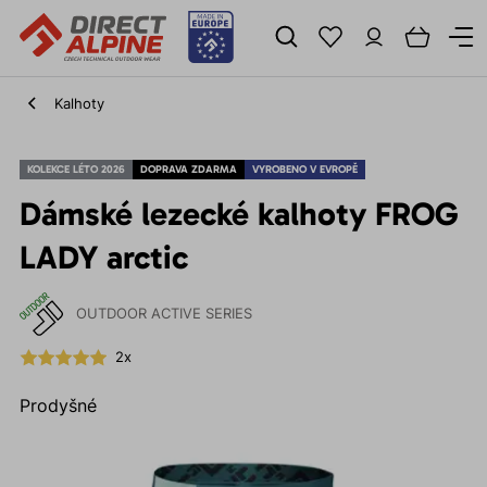
Kalhoty
KOLEKCE LÉTO 2026
DOPRAVA ZDARMA
VYROBENO V EVROPĚ
Dámské lezecké kalhoty FROG
LADY arctic
OUTDOOR ACTIVE SERIES
2x
Prodyšné