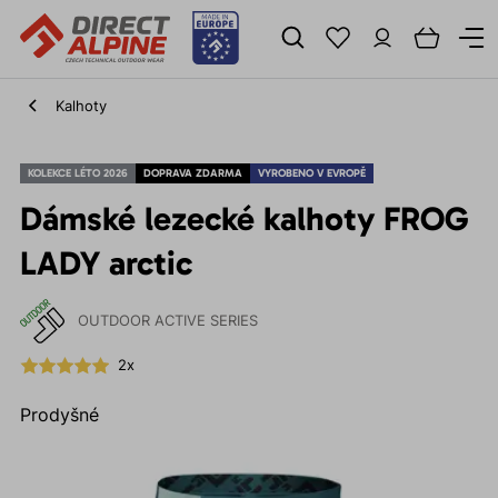
Kalhoty
KOLEKCE LÉTO 2026
DOPRAVA ZDARMA
VYROBENO V EVROPĚ
Dámské lezecké kalhoty FROG
LADY arctic
OUTDOOR ACTIVE SERIES
2x
Prodyšné