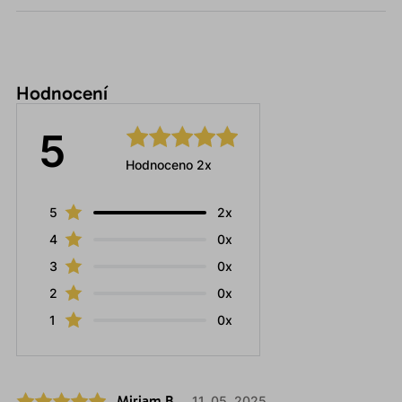
Hodnocení
5
Hodnoceno 2x
5
2x
4
0x
3
0x
2
0x
1
0x
Miriam B.
11. 05. 2025