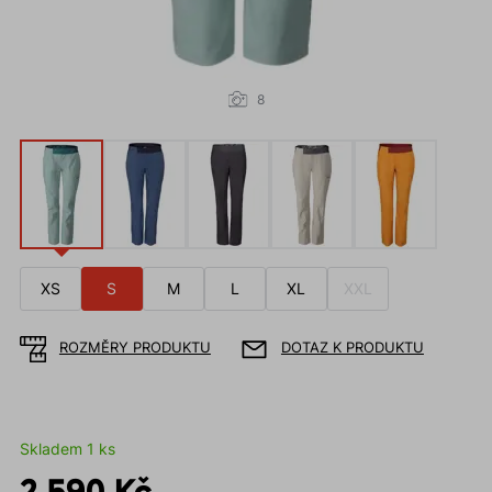
8
XS
S
M
L
XL
XXL
ROZMĚRY PRODUKTU
DOTAZ K PRODUKTU
Skladem 1 ks
2 590 Kč