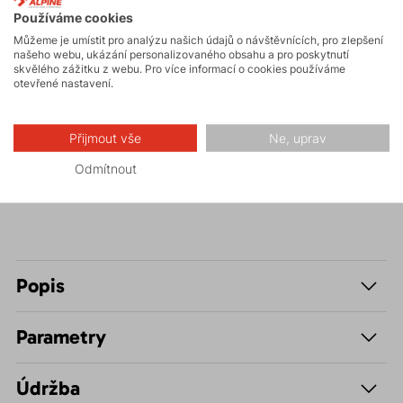
Používáme cookies
Turistika
Můžeme je umístit pro analýzu našich údajů o návštěvnících, pro zlepšení
našeho webu, ukázání personalizovaného obsahu a pro poskytnutí
skvělého zážitku z webu. Pro více informací o cookies používáme
Skalní lezení a
otevřené nastavení.
ferraty
Přijmout vše
Ne, uprav
Volnočasové –
Casual
Odmítnout
Popis
Parametry
Údržba