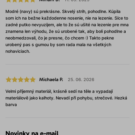
Modré (navy) sú prekrásne. Skvelý strih, pohodlne. Kúpila
som ich na bežne každodenne nosenie, nie na lezenie. Síce to
zadné putko nevyuzijem, ale to že sú ušité na lezenie pre mna
znamena len výhodu, že sú urobené tak, aby boli pohodlne a
neobmedzovali, čo je presne, čo chcem :) Takto pekne
urobený pas s gumou by som rada mala na všetkých
nohaviciach.
Michaela P.
25. 06. 2026
Velmi příjemný materiál, krásně sedí na těle a vypadají
materiálově jako kalhoty. Nevadí při pohybu, strečové. Hezká
barva
Novinky na e-mail