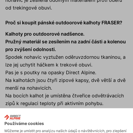
nohavic je zesílena odolným materiálem proti oděru
od trekingové obuvi.
Proč si koupit pánské outdoorové kalhoty FRASER?
Kalhoty pro outdoorové nadšence.
Pružný materiál se zesílením na zadní části a kolenou
pro zvýšení odolnosti.
Spodek nohavic vyztužen oděruvzdornou tkaninou, a
lze jej uchytit háčkem k trekové obuvi.
Pas je s poutky na opasky Direct Alpine.
Na kalhotách jsou čtyři zipové kapsy, dvě větší a dvě
menší na nohavicích.
Na bocích kalhot je umístěna čtveřice odvětrávacích
zipů k regulaci teploty při aktivním pohybu.
Používáme cookies
Můžeme je umístit pro analýzu našich údajů o návštěvnících, pro zlepšení