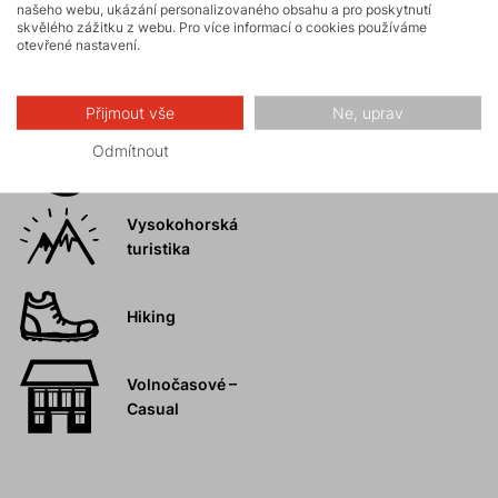
Aktivity
našeho webu, ukázání personalizovaného obsahu a pro poskytnutí
skvělého zážitku z webu. Pro více informací o cookies používáme
otevřené nastavení.
Turistika
Přijmout vše
Ne, uprav
Skalní lezení a
Odmítnout
ferraty
Vysokohorská
turistika
Hiking
Volnočasové –
Casual