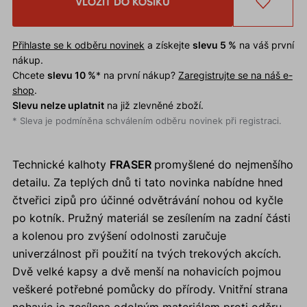
VLOŽIT DO KOŠÍKU
Přihlaste se k odběru novinek
a získejte
slevu 5 %
na váš první
nákup.
Chcete
slevu 10 %
* na první nákup?
Zaregistrujte se na náš e-
shop
.
Slevu nelze uplatnit
na již zlevněné zboží.
* Sleva je podmíněna schválením odběru novinek při registraci.
Technické kalhoty
FRASER
promyšlené do nejmenšího
detailu. Za teplých dnů ti tato novinka nabídne hned
čtveřici zipů pro účinné odvětrávání nohou od kyčle
po kotník. Pružný materiál se zesílením na zadní části
a kolenou pro zvýšení odolnosti zaručuje
univerzálnost při použití na tvých trekových akcích.
Dvě velké kapsy a dvě menší na nohavicích pojmou
veškeré potřebné pomůcky do přírody. Vnitřní strana