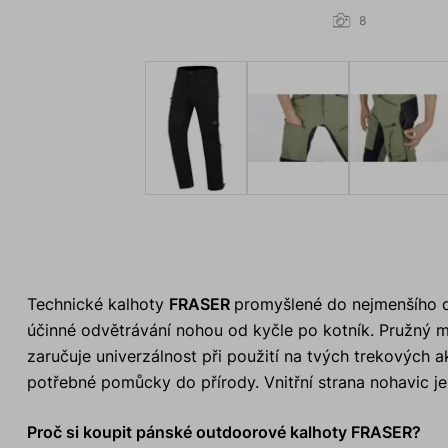
8
Technické kalhoty
FRASER
promyšlené do nejmenšího de
účinné odvětrávání nohou od kyčle po kotník. Pružný ma
zaručuje univerzálnost při použití na tvých trekových
potřebné pomůcky do přírody. Vnitřní strana nohavic j
Proč si koupit pánské outdoorové kalhoty FRASER?