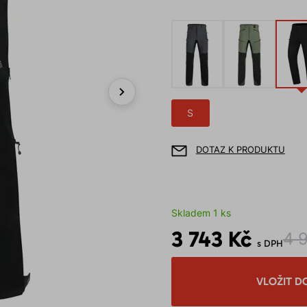
Next
S
DOTAZ K PRODUKTU
Skladem 1 ks
3 743 Kč
4 
s DPH
VLOŽIT D