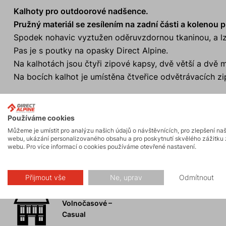
Kalhoty pro outdoorové nadšence.
Pružný materiál se zesílením na zadní části a kolenou p
Spodek nohavic vyztužen oděruvzdornou tkaninou, a lze
Pas je s poutky na opasky Direct Alpine.
Na kalhotách jsou čtyři zipové kapsy, dvě větší a dvě 
Na bocích kalhot je umístěna čtveřice odvětrávacích zip
Používáme cookies
Můžeme je umístit pro analýzu našich údajů o návštěvnících, pro zlepšení na
Aktivity
webu, ukázání personalizovaného obsahu a pro poskytnutí skvělého zážitku 
webu. Pro více informací o cookies používáme otevřené nastavení.
Skalní lezení a
Turistika
Přijmout vše
Ne, uprav
Odmítnout
ferraty
Volnočasové –
Casual