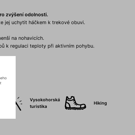
ro zvýšení odolnosti.
 jej uchytit háčkem k trekové obuvi.
menší na nohavicích.
ů k regulaci teploty při aktivním pohybu.
šeho
z
Vysokohorská
Hiking
turistika