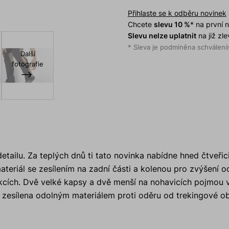
Přihlaste se k odběru novinek
Chcete
slevu 10 %
* na první
Slevu nelze uplatnit
na již zl
* Sleva je podmíněna schválením
Další
fotografie
tailu. Za teplých dnů ti tato novinka nabídne hned čtveřic
teriál se zesílením na zadní části a kolenou pro zvýšení o
 akcích. Dvě velké kapsy a dvě menší na nohavicích pojmou 
e zesílena odolným materiálem proti oděru od trekingové ob