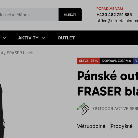
PORADÍME VÁM
+420 482 751 885
HLEDAT
office@directalpine.
AKTIVITY
OUTLET
oty FRASER black
SLEVA -25 %
DOPRAVA ZDARMA
V
Pánské ou
FRASER bl
OUTDOOR ACTIVE SER
Větruodolné
Prodyšné