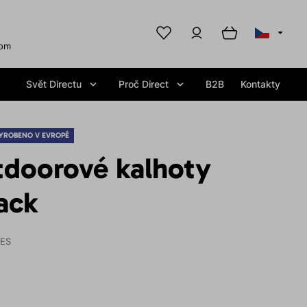
com
Svět Directu
Proč Direct
B2B
Kontakty
YROBENO V EVROPĚ
tdoorové kalhoty
ack
IES