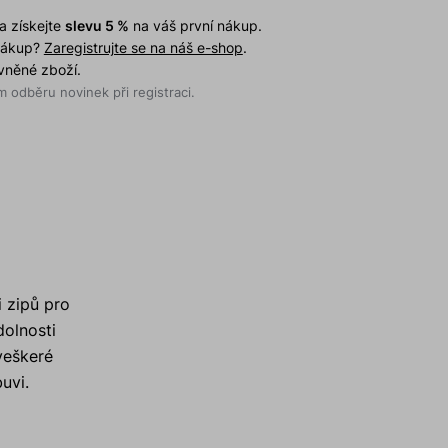
a získejte
slevu 5 %
na váš první nákup.
 nákup?
Zaregistrujte se na náš e-shop
.
evněné zboží.
 odběru novinek při registraci.
i zipů pro
dolnosti
veškeré
uvi.