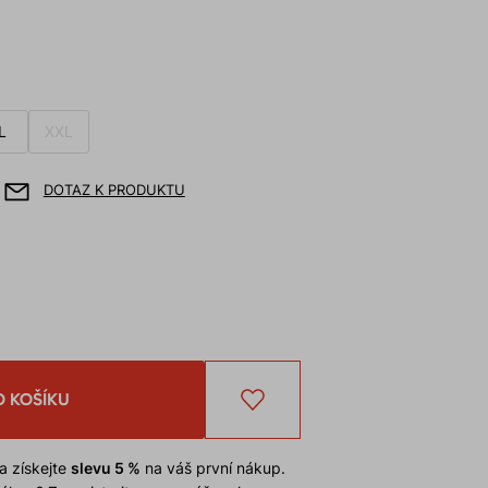
L
XXL
DOTAZ K PRODUKTU
O KOŠÍKU
a získejte
slevu 5 %
na váš první nákup.