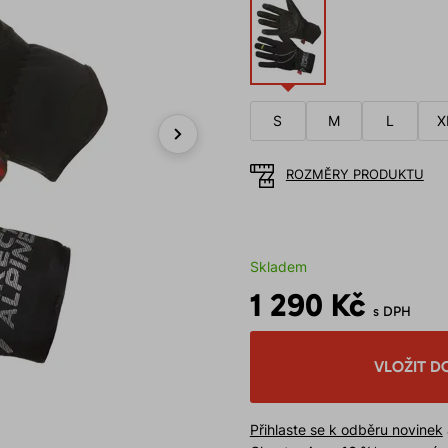
S
M
L
X
Next
ROZMĚRY PRODUKTU
Skladem
1 290 Kč
s DPH
VLOŽIT D
Přihlaste se k odběru novinek