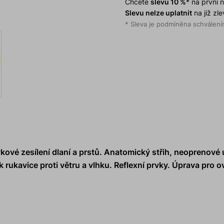
Chcete
slevu 10 %
* na první
Slevu nelze uplatnit
na již zl
* Sleva je podmíněna schválením
ykové zesílení dlaní a prstů. Anatomický střih, neoprenové
 rukavice proti větru a vlhku. Reflexní prvky. Úprava pro o