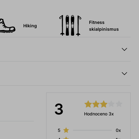
Fitness
Hiking
skialpinismus
3
Hodnoceno 3x
5
0x