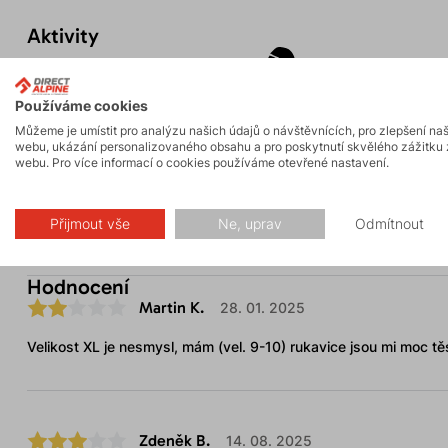
Aktivity
Skialpinismus
Turistika
Používáme cookies
Můžeme je umístit pro analýzu našich údajů o návštěvnících, pro zlepšení na
webu, ukázání personalizovaného obsahu a pro poskytnutí skvělého zážitku 
Parametry
webu. Pro více informací o cookies používáme otevřené nastavení.
Přijmout vše
Ne, uprav
Odmítnout
Údržba
Hodnocení
Martin K.
28. 01. 2025
Velikost XL je nesmysl, mám (vel. 9-10) rukavice jsou mi moc tě
Zdeněk B.
14. 08. 2025