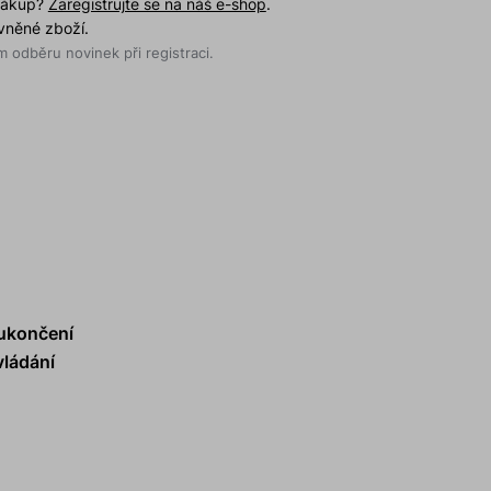
 nákup?
Zaregistrujte se na náš e-shop
.
evněné zboží.
 odběru novinek při registraci.
 ukončení
vládání