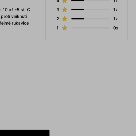
4
1x
 10 až -5 st. C
3
1x
proti vniknutí
2
1x
řejmě rukavice
1
0x