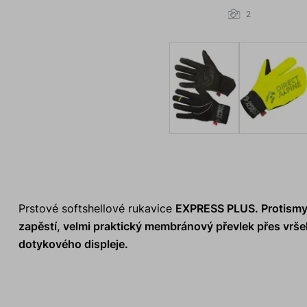
2
Prstové softshellové rukavice
EXPRESS PLUS
. Protism
zapěstí, velmi praktický membránový převlek přes vršek
dotykového displeje.