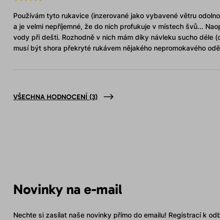
Používám tyto rukavice (inzerované jako vybavené větru odolnou
a je velmi nepříjemné, že do nich profukuje v místech švů... Nao
vody při dešti. Rozhodně v nich mám díky návleku sucho déle (
musí být shora překryté rukávem nějakého nepromokavého oděv
VŠECHNA HODNOCENÍ
(3)
Novinky na e-mail
Nechte si zasílat naše novinky přímo do emailu! Registrací k od