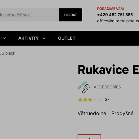
PORADÍME VÁM
+420 482 751 885
HLEDAT
office@directalpine.
AKTIVITY
OUTLET
US black
Rukavice 
ACCESSORIES
3x
Větruodolné
Prodyšné