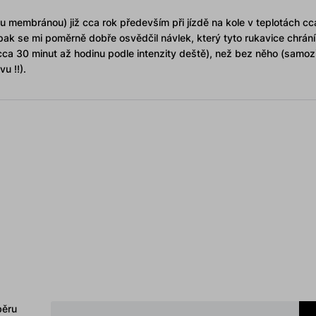
 membránou) již cca rok především při jízdě na kole v teplotách cca
pak se mi poměrně dobře osvědčil návlek, který tyto rukavice chrání 
cca 30 minut až hodinu podle intenzity deště), než bez něho (samoz
u !!).
běru