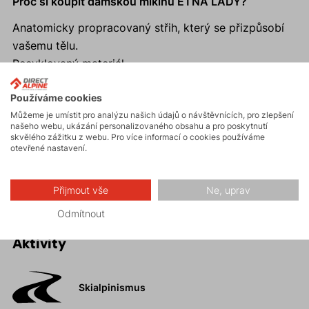
Proč si koupit dámskou mikinu ETNA LADY?
Anatomicky propracovaný střih, který se přizpůsobí
vašemu tělu.
Recyklovaný materiál.
Prodyšný materiál Tecnopile, který zároveň příjemně
Používáme cookies
hřeje.
Můžeme je umístit pro analýzu našich údajů o návštěvnících, pro zlepšení
Skrytá boční kapsa na cennosti.
našeho webu, ukázání personalizovaného obsahu a pro poskytnutí
Vyšší přiléhavý límec, kteří zahřeje i v nejnáročnějších
skvělého zážitku z webu. Pro více informací o cookies používáme
otevřené nastavení.
podmínkách.
Snadná údržba.
Přijmout vše
Ne, uprav
Odmítnout
Aktivity
Skialpinismus