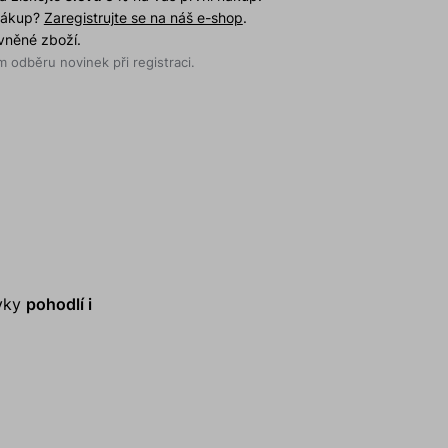
 nákup?
Zaregistrujte se na náš e-shop
.
evněné zboží.
 odběru novinek při registraci.
avky
pohodlí i