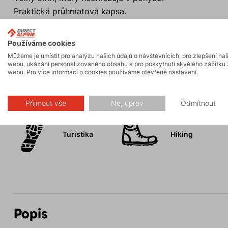
Praktická průhmatová kapsa.
Snadné pověšení sukně díky poutku v pase.
Ideální na turistiku i každodenní nošení.
Používáme cookies
Můžeme je umístit pro analýzu našich údajů o návštěvnících, pro zlepšení na
webu, ukázání personalizovaného obsahu a pro poskytnutí skvělého zážitku 
webu. Pro více informací o cookies používáme otevřené nastavení.
Aktivity
Přijmout vše
Ne, uprav
Odmítnout
Turistika
Hiking
Popis