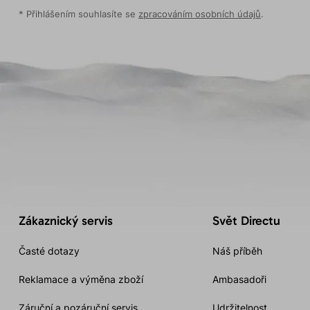
* Přihlášením souhlasíte se
zpracováním osobních údajů
.
Zákaznický servis
Svět Directu
Časté dotazy
Náš příběh
Reklamace a výměna zboží
Ambasadoři
Záruční a pozáruční servis
Udržitelnost