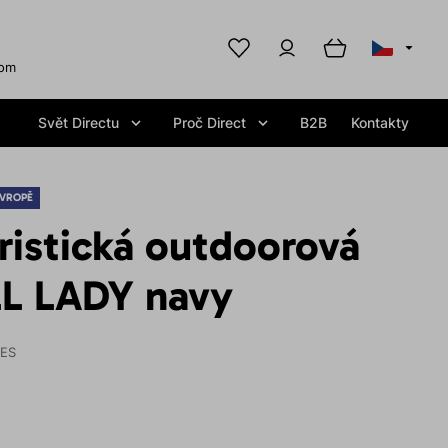
com
Svět Directu
Proč Direct
B2B
Kontakty
EVROPĚ
ristická outdoorová
L LADY navy
IES