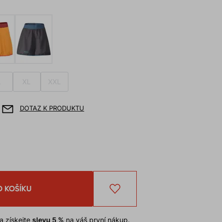
L
XL
XXL
DOTAZ K PRODUKTU
O KOŠÍKU
a získejte
slevu 5 %
na váš první nákup.