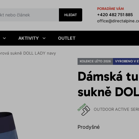
PORADÍME VÁM
+420 482 751 885
HLEDAT
office@directalpine.
AKTIVITY
OUTLET
oorová sukně DOLL LADY navy
KOLEKCE LÉTO 2026
VYROBENO V 
Dámská tu
sukně DOL
OUTDOOR ACTIVE SER
Prodyšné