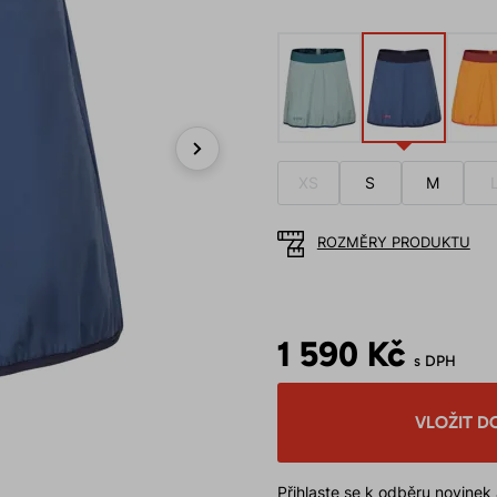
Next
XS
S
M
ROZMĚRY PRODUKTU
1 590 Kč
s DPH
VLOŽIT D
Přihlaste se k odběru novinek