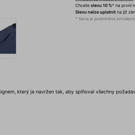
Chcete
slevu 10 %
* na první
Slevu nelze uplatnit
na již zl
* Sleva je podmíněna schválením
ignem, který je navržen tak, aby splňoval všechny požad