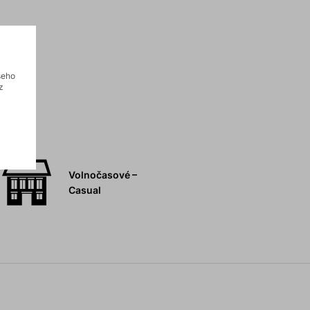
šeho
z
Volnočasové –
Casual