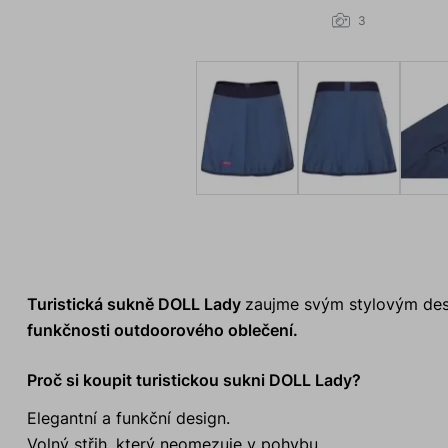
3
Turistická sukně DOLL Lady
zaujme svým stylovým des
funkčnosti outdoorového oblečení.
Proč si koupit turistickou sukni DOLL Lady?
Elegantní a funkční design.
Volný střih, který neomezuje v pohybu.