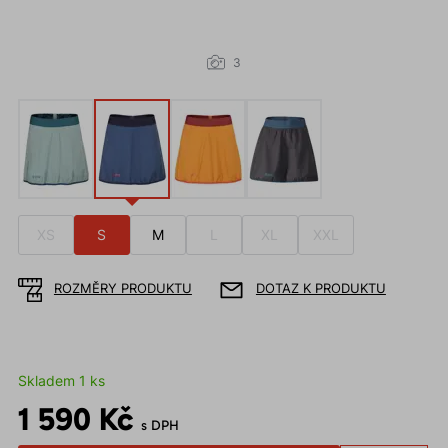
3
XS
S
M
L
XL
XXL
ROZMĚRY PRODUKTU
DOTAZ K PRODUKTU
Skladem 1 ks
1 590 Kč
s DPH