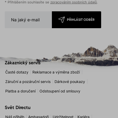
* Přihlášením souhlasíte se
zpracováním osobních údajů
.
PŘIHLÁSIT ODBĚR
Zákaznický servis
Časté dotazy
Reklamace a výměna zboží
Záruční a pozáruční servis
Dárkové poukazy
Platba a doručení
Odstoupení od smlouvy
Svět Directu
Náš příběh
Ambasadoři
Udržitelnost
Kariéra