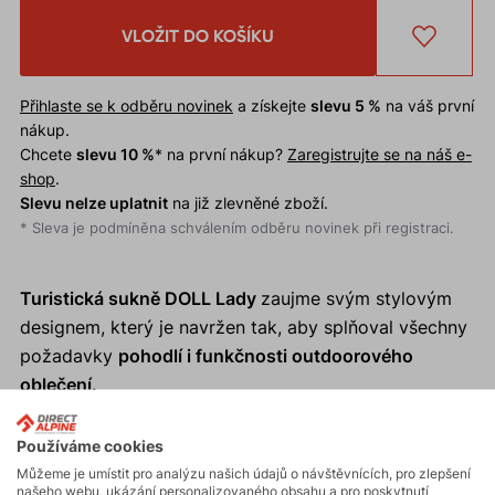
VLOŽIT DO KOŠÍKU
Přihlaste se k odběru novinek
a získejte
slevu 5 %
na váš první
nákup.
Chcete
slevu 10 %
* na první nákup?
Zaregistrujte se na náš e-
shop
.
Slevu nelze uplatnit
na již zlevněné zboží.
* Sleva je podmíněna schválením odběru novinek při registraci.
Turistická sukně DOLL Lady
zaujme svým stylovým
designem, který je navržen tak, aby splňoval všechny
požadavky
pohodlí i funkčnosti outdoorového
oblečení.
Proč si koupit turistickou sukni DOLL Lady?
Používáme cookies
Můžeme je umístit pro analýzu našich údajů o návštěvnících, pro zlepšení
Elegantní a funkční design.
našeho webu, ukázání personalizovaného obsahu a pro poskytnutí