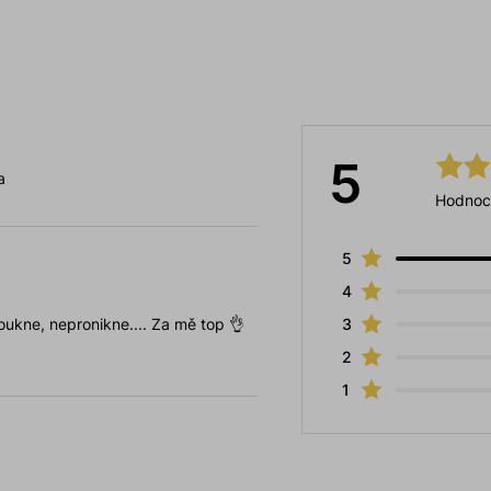
5
a
Hodnoc
5
4
oukne, nepronikne.... Za mě top 👌
3
2
1