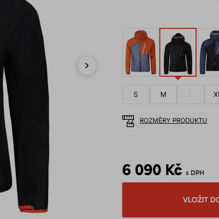
Next
S
M
L
X
ROZMĚRY PRODUKTU
6 090 Kč
s DPH
VLOŽIT D