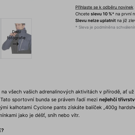
Přihlaste se k odběru novinek
Chcete
slevu 10 %
* na první
Slevu nelze uplatnit
na již zl
* Sleva je podmíněna schválením
Další
fotografie
 na všech vašich adrenalinových aktivitách v přírodě, ať už
í. Tato sportovní bunda se právem řadí mezi
nejlehčí třívrst
mi kalhotami Cyclone pants získáte balíček „400g hardsh
nkami jako je déšť, sníh nebo vítr.
E?