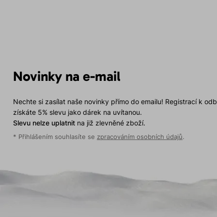
Novinky na e-mail
Nechte si zasílat naše novinky přímo do emailu! Registrací k od
získáte 5% slevu jako dárek na uvítanou.
Slevu nelze uplatnit
na již zlevněné zboží.
* Přihlášením souhlasíte se
zpracováním osobních údajů
.