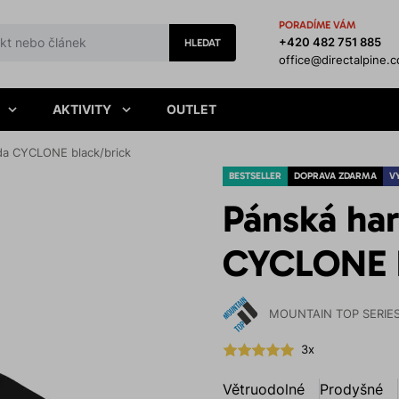
PORADÍME VÁM
+420 482 751 885
HLEDAT
office@directalpine.
AKTIVITY
OUTLET
da CYCLONE black/brick
BESTSELLER
DOPRAVA ZDARMA
V
Pánská ha
CYCLONE b
MOUNTAIN TOP SERIE
3x
Větruodolné
Prodyšné