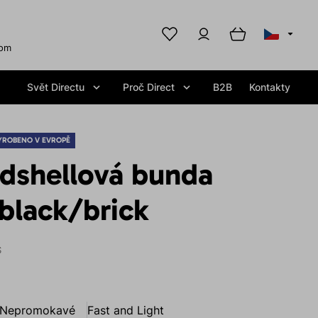
com
Svět Directu
Proč Direct
B2B
Kontakty
YROBENO V EVROPĚ
rdshellová bunda
lack/brick
S
Nepromokavé
Fast and Light