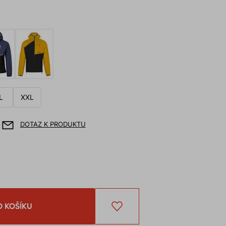
L
XXL
DOTAZ K PRODUKTU
O KOŠÍKU