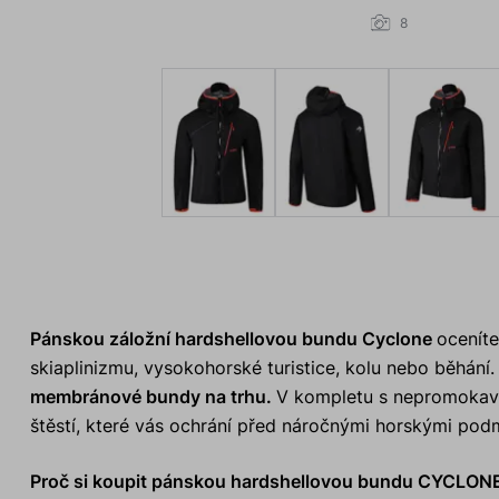
8
Pánskou záložní hardshellovou bundu Cyclone
oceníte
skiaplinizmu, vysokohorské turistice, kolu nebo běhán
membránové bundy na trhu.
V kompletu s nepromokavý
štěstí, které vás ochrání před náročnými horskými podmí
Proč si koupit pánskou hardshellovou bundu CYCLON