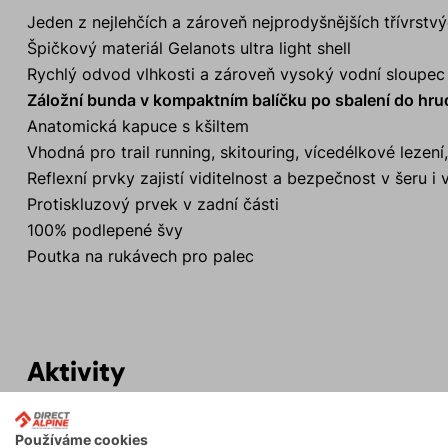
Jeden z nejlehčích a zároveň nejprodyšnějších třívrst
Špičkový materiál Gelanots ultra light shell
Rychlý odvod vlhkosti a zároveň vysoký vodní sloupec 
Záložní bunda v kompaktním balíčku po sbalení do hru
Anatomická kapuce s kšiltem
Vhodná pro trail running, skitouring, vícedélkové lezení,
Reflexní prvky zajistí viditelnost a bezpečnost v šeru i
Protiskluzový prvek v zadní části
100% podlepené švy
Poutka na rukávech pro palec
Aktivity
Používáme cookies
Skialpinismus
Turistika