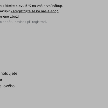
a získejte
slevu 5 %
na váš první nákup.
 nákup?
Zaregistrujte se na náš e-shop
.
evněné zboží.
 odběru novinek při registraci.
 holdujete
vé
ellového