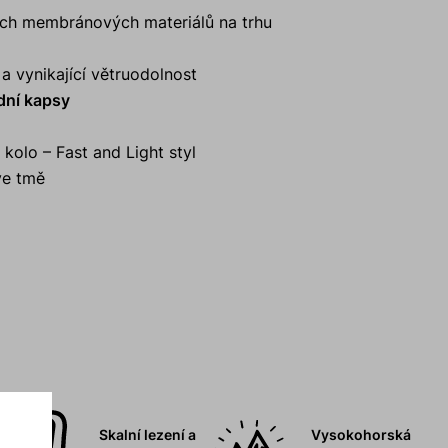
vých membránových materiálů na trhu
a vynikající větruodolnost
dní kapsy
 kolo – Fast and Light styl
 ve tmě
Skalní lezení a
Vysokohorská