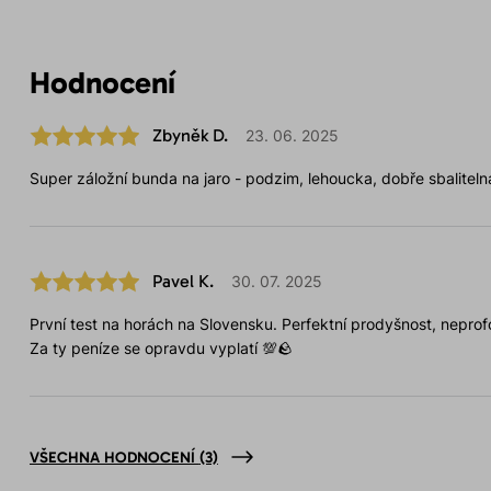
Hodnocení
Zbyněk D.
23. 06. 2025
Super záložní bunda na jaro - podzim, lehoucka, dobře sbaliteln
Pavel K.
30. 07. 2025
První test na horách na Slovensku. Perfektní prodyšnost, neprof
Za ty peníze se opravdu vyplatí 💯🪨
VŠECHNA HODNOCENÍ
(3)