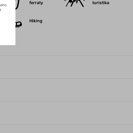
ferraty
turistika
šeho
z
Hiking