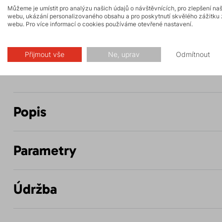
Můžeme je umístit pro analýzu našich údajů o návštěvnících, pro zlepšení na
webu, ukázání personalizovaného obsahu a pro poskytnutí skvělého zážitku 
webu. Pro více informací o cookies používáme otevřené nastavení.
Trail running
Biking
FAST and LIGHT
Přijmout vše
Ne, uprav
Odmítnout
Popis
Parametry
Údržba