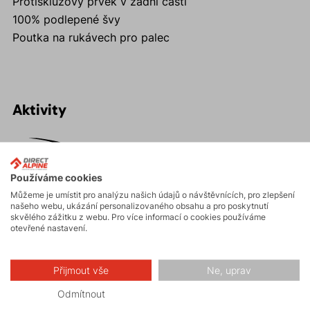
Protiskluzový prvek v zadní části
100% podlepené švy
Poutka na rukávech pro palec
Aktivity
Skialpinismus
Používáme cookies
Můžeme je umístit pro analýzu našich údajů o návštěvnících, pro zlepšení
Turistika
našeho webu, ukázání personalizovaného obsahu a pro poskytnutí
skvělého zážitku z webu. Pro více informací o cookies používáme
otevřené nastavení.
Skalní lezení a
ferraty
Přijmout vše
Ne, uprav
Odmítnout
Vysokohorská