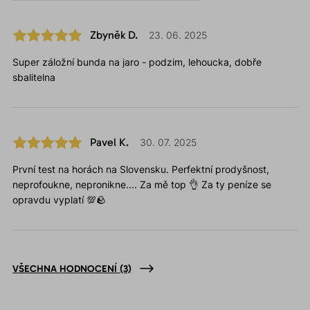
Zbyněk D.
23. 06. 2025
Super záložní bunda na jaro - podzim, lehoucka, dobře
sbalitelna
Pavel K.
30. 07. 2025
První test na horách na Slovensku. Perfektní prodyšnost,
neprofoukne, nepronikne.... Za mě top 👌 Za ty peníze se
opravdu vyplatí 💯🪨
VŠECHNA HODNOCENÍ
(3)