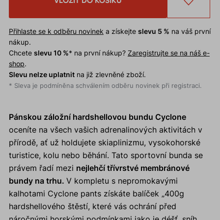
VLOŽIT DO KOŠÍKU
Přihlaste se k odběru novinek
a získejte
slevu 5 %
na váš první
nákup.
Chcete
slevu 10 %
* na první nákup?
Zaregistrujte se na náš e-
shop
.
Slevu nelze uplatnit
na již zlevněné zboží.
* Sleva je podmíněna schválením odběru novinek při registraci.
Pánskou záložní hardshellovou bundu Cyclone
oceníte na všech vašich adrenalinových aktivitách v
přírodě, ať už holdujete skiaplinizmu, vysokohorské
turistice, kolu nebo běhání. Tato sportovní bunda se
právem řadí mezi
nejlehčí třívrstvé membránové
bundy na trhu.
V kompletu s nepromokavými
kalhotami Cyclone pants získáte balíček „400g
hardshellového štěstí, které vás ochrání před
náročnými horskými podmínkami jako je déšť, sníh