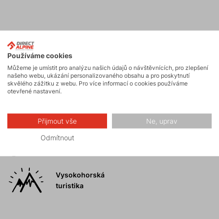
Aktivity
Používáme cookies
Můžeme je umístit pro analýzu našich údajů o návštěvnících, pro zlepšení
Horské expedice
našeho webu, ukázání personalizovaného obsahu a pro poskytnutí
skvělého zážitku z webu. Pro více informací o cookies používáme
otevřené nastavení.
Ledolezení
Přijmout vše
Ne, uprav
Odmítnout
Skialpinismus
Vysokohorská
turistika