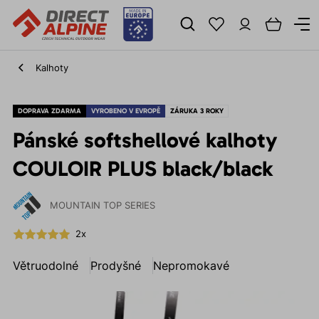
Kalhoty
DOPRAVA ZDARMA
VYROBENO V EVROPĚ
ZÁRUKA 3 ROKY
Pánské softshellové kalhoty
COULOIR PLUS black/black
MOUNTAIN TOP SERIES
2x
Větruodolné
Prodyšné
Nepromokavé