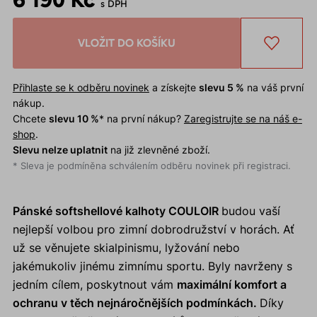
s DPH
VLOŽIT DO KOŠÍKU
Přihlaste se k odběru novinek
a získejte
slevu 5 %
na váš první
nákup.
Chcete
slevu 10 %
* na první nákup?
Zaregistrujte se na náš e-
shop
.
Slevu nelze uplatnit
na již zlevněné zboží.
* Sleva je podmíněna schválením odběru novinek při registraci.
Pánské softshellové kalhoty COULOIR
budou vaší
nejlepší volbou pro zimní dobrodružství v horách. Ať
už se věnujete skialpinismu, lyžování nebo
jakémukoliv jinému zimnímu sportu. Byly navrženy s
jedním cílem, poskytnout vám
maximální komfort a
ochranu v těch nejnáročnějších podmínkách.
Díky