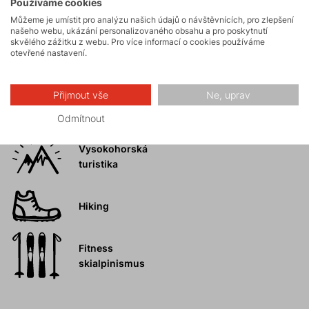
Používáme cookies
Skialpinismus
Můžeme je umístit pro analýzu našich údajů o návštěvnících, pro zlepšení
našeho webu, ukázání personalizovaného obsahu a pro poskytnutí
skvělého zážitku z webu. Pro více informací o cookies používáme
otevřené nastavení.
Turistika
Přijmout vše
Ne, uprav
Skalní lezení a
ferraty
Odmítnout
Vysokohorská
turistika
Hiking
Fitness
skialpinismus