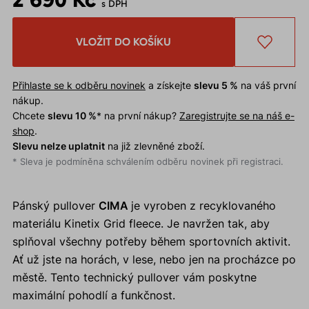
s DPH
VLOŽIT DO KOŠÍKU
Přihlaste se k odběru novinek
a získejte
slevu 5 %
na váš první
nákup.
Chcete
slevu 10 %
* na první nákup?
Zaregistrujte se na náš e-
shop
.
Slevu nelze uplatnit
na již zlevněné zboží.
* Sleva je podmíněna schválením odběru novinek při registraci.
Pánský pullover
CIMA
je vyroben z recyklovaného
materiálu Kinetix Grid fleece. Je navržen tak, aby
splňoval všechny potřeby během sportovních aktivit.
Ať už jste na horách, v lese, nebo jen na procházce po
městě. Tento technický pullover vám poskytne
maximální pohodlí a funkčnost.