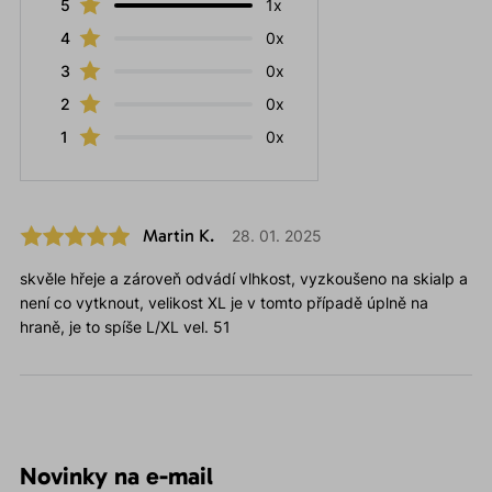
5
1x
4
0x
3
0x
2
0x
1
0x
Martin K.
28. 01. 2025
skvěle hřeje a zároveň odvádí vlhkost, vyzkoušeno na skialp a
není co vytknout, velikost XL je v tomto případě úplně na
hraně, je to spíše L/XL vel. 51
Novinky na e-mail