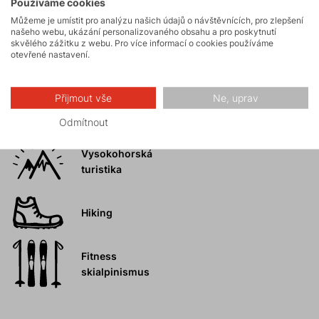
Používáme cookies
Skialpinismus
Můžeme je umístit pro analýzu našich údajů o návštěvnících, pro zlepšení
našeho webu, ukázání personalizovaného obsahu a pro poskytnutí
skvělého zážitku z webu. Pro více informací o cookies používáme
otevřené nastavení.
Turistika
Přijmout vše
Ne, uprav
Skalní lezení a
ferraty
Odmítnout
Vysokohorská
turistika
Hiking
Fitness
skialpinismus