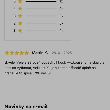
5
1x
4
0x
3
0x
2
0x
1
0x
Martin K.
28. 01. 2025
skvěle hřeje a zároveň odvádí vlhkost, vyzkoušeno na skialp a
není co vytknout, velikost XL je v tomto případě úplně na
hraně, je to spíše L/XL vel. 51
Novinky na e-mail