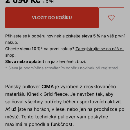
s DPH
VLOŽIT DO KOŠÍKU
Přihlaste se k odběru novinek
a získejte
slevu 5 %
na váš první
nákup.
Chcete
slevu 10 %
* na první nákup?
Zaregistrujte se na náš e-
shop
.
Slevu nelze uplatnit
na již zlevněné zboží.
* Sleva je podmíněna schválením odběru novinek při registraci.
Pánský pullover
CIMA
je vyroben z recyklovaného
materiálu Kinetix Grid fleece. Je navržen tak, aby
splňoval všechny potřeby během sportovních aktivit.
Ať už jste na horách, v lese, nebo jen na procházce po
městě. Tento technický pullover vám poskytne
maximální pohodlí a funkčnost.