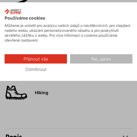
Skialpinismus
Používáme cookies
Můžeme je umístit pro analýzu našich údajů o návštěvnících, pro zlepšení
Turistika
našeho webu, ukázání personalizovaného obsahu a pro poskytnutí
skvělého zážitku z webu. Pro více informací o cookies používáme
otevřené nastavení.
Skalní lezení a
ferraty
Přijmout vše
Ne, uprav
Vysokohorská
Odmítnout
turistika
Hiking
Popis