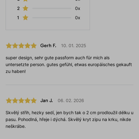
2
0x
1
0x
Gerh F.
10. 01. 2025
super design, sehr gute passform auch für mich als
untersetzte person. gutes gefühl, etwas europäisches gekauft
zu haben!
Jan J.
06. 02. 2026
Skvělý střih, hezky sedí, jen bych tak o 2 cm prodloužil délku u
pasu. Pohodlná, hřeje i dýchá. Skvělý kryt zipu na krku, nikde
neškrábe.