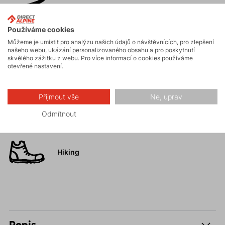
Skialpinismus
Používáme cookies
Můžeme je umístit pro analýzu našich údajů o návštěvnících, pro zlepšení
Turistika
našeho webu, ukázání personalizovaného obsahu a pro poskytnutí
skvělého zážitku z webu. Pro více informací o cookies používáme
otevřené nastavení.
Skalní lezení a
ferraty
Přijmout vše
Ne, uprav
Vysokohorská
Odmítnout
turistika
Hiking
Popis