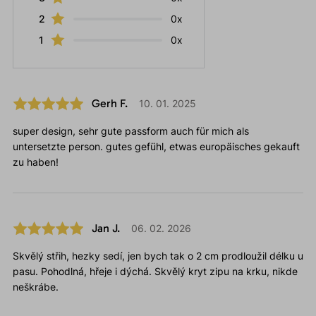
2
0x
1
0x
Gerh F.
10. 01. 2025
super design, sehr gute passform auch für mich als
untersetzte person. gutes gefühl, etwas europäisches gekauft
zu haben!
Jan J.
06. 02. 2026
Skvělý střih, hezky sedí, jen bych tak o 2 cm prodloužil délku u
pasu. Pohodlná, hřeje i dýchá. Skvělý kryt zipu na krku, nikde
neškrábe.