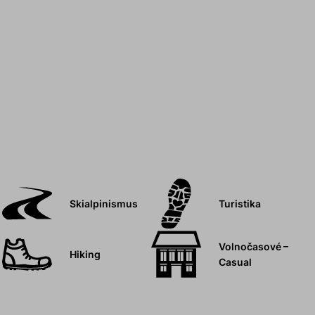
Skialpinismus
Turistika
Volnočasové –
Hiking
Casual