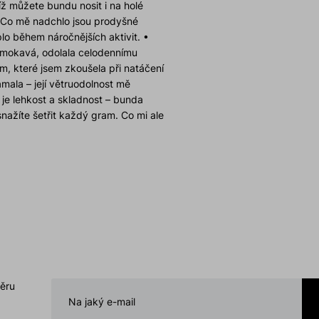
íž můžete bundu nosit i na holé
o Co mě nadchlo jsou prodyšné
lo během náročnějších aktivit. •
omokavá, odolala celodennímu
 které jsem zkoušela při natáčení
mala – její větruodolnost mě
 je lehkost a skladnost – bunda
nažíte šetřit každý gram. Co mi ale
 usnadnil skladování a ochránil by
ního lemu Oceňuji také jednoduché
o přizpůsobit bundu změnám počasí
znovu ukázal, že jejich produkty
etailu. Tahle bunda se hodí na túry,
e místo v šatníku každé milovnice
á, větruodolná, a přitom elegantní,
ětrám nejen v horách, ale i na
ručuji! Hana Benešová
běru