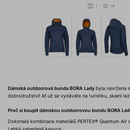
1
14
Dámská outdoorová bunda BORA Lady
byla navržena 
dobrodružství! Ať už se vydáváte na turistiku, skalní lez
Proč si koupit dámskou outdoorovou bundu BORA Lad
Dokonalá kombinace materiálů PERTEX® Quantum Air sp
Lehká zateplená kapuce.