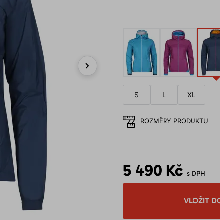
Next
S
L
XL
ROZMĚRY PRODUKTU
5 490 Kč
s DPH
VLOŽIT D