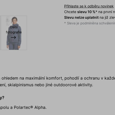
Přihlaste se k odběru novinek
Chcete
slevu 10 %
* na první
Slevu nelze uplatnit
na již zl
* Sleva je podmíněna schválením
Další
fotografie
s ohledem na maximální komfort, pohodlí a ochranu v kaž
ení, skialpinismus nebo jiné outdoorové aktivity.
y?
olu a Polartec® Alpha.