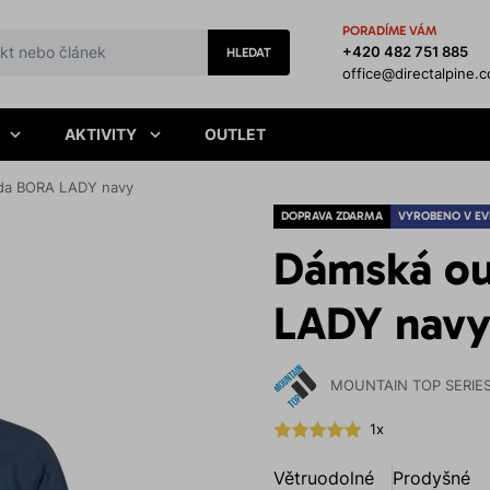
PORADÍME VÁM
+420 482 751 885
HLEDAT
office@directalpine.
AKTIVITY
OUTLET
da BORA LADY navy
DOPRAVA ZDARMA
VYROBENO V EV
Dámská ou
LADY nav
MOUNTAIN TOP SERIE
1x
Větruodolné
Prodyšné