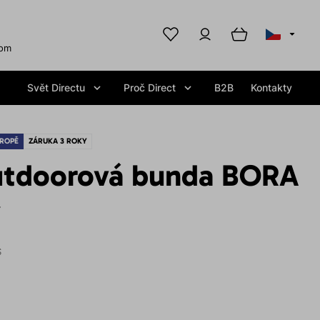
com
Svět Directu
Proč Direct
B2B
Kontakty
ROPĚ
ZÁRUKA 3 ROKY
tdoorová bunda BORA
y
S