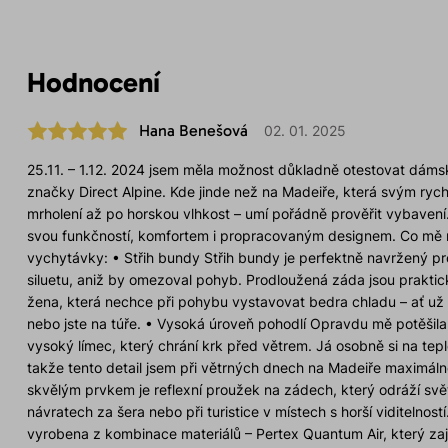
Hodnocení
Hana Benešová
02. 01. 2025
25.11. – 1.12. 2024 jsem měla možnost důkladně otestovat dá
značky Direct Alpine. Kde jinde než na Madeiře, která svým ryc
mrholení až po horskou vlhkost – umí pořádně prověřit vybavení
svou funkčností, komfortem i propracovaným designem. Co mě na
vychytávky: • Střih bundy Střih bundy je perfektně navržený p
siluetu, aniž by omezoval pohyb. Prodloužená záda jsou prakti
žena, která nechce při pohybu vystavovat bedra chladu – ať už 
nebo jste na túře. • Vysoká úroveň pohodlí Opravdu mě potěšil
vysoký límec, který chrání krk před větrem. Já osobně si na tepl
takže tento detail jsem při větrných dnech na Madeiře maximálně
skvělým prvkem je reflexní proužek na zádech, který odráží svět
návratech za šera nebo při turistice v místech s horší viditelnost
vyrobena z kombinace materiálů – Pertex Quantum Air, který zaji