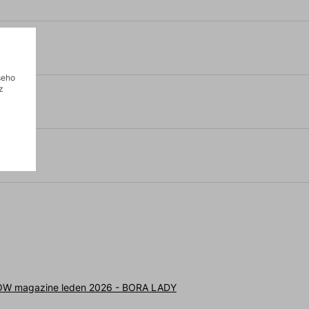
šeho
z
W magazine leden 2026 - BORA LADY