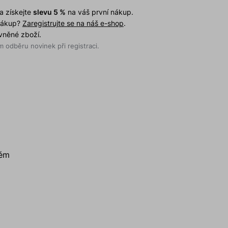
a získejte
slevu 5 %
na váš první nákup.
 nákup?
Zaregistrujte se na náš e-shop
.
evněné zboží.
 odběru novinek při registraci.
dém