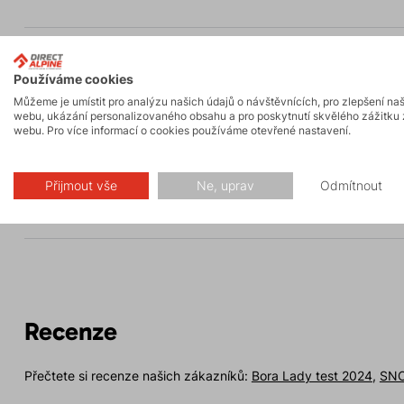
Popis
Používáme cookies
Můžeme je umístit pro analýzu našich údajů o návštěvnících, pro zlepšení na
webu, ukázání personalizovaného obsahu a pro poskytnutí skvělého zážitku 
Parametry
webu. Pro více informací o cookies používáme otevřené nastavení.
Přijmout vše
Ne, uprav
Odmítnout
Údržba
Recenze
Přečtete si recenze našich zákazníků:
Bora Lady test 2024
,
SNO