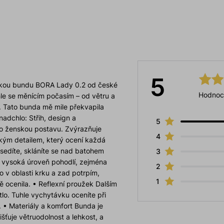
5
mskou bundu BORA Lady 0.2 od české
Hodnoc
hle se měnícím počasím – od větru a
. Tato bunda mě mile překvapila
dchlo: Střih, design a
5
ro ženskou postavu. Zvýrazňuje
4
ckým detailem, který ocení každá
sedíte, skláníte se nad batohem
3
a vysoká úroveň pohodlí, zejména
2
o v oblasti krku a zad potrpím,
1
 ocenila. • Reflexní proužek Dalším
lo. Tuhle vychytávku oceníte při
í. • Materiály a komfort Bunda je
šťuje větruodolnost a lehkost, a