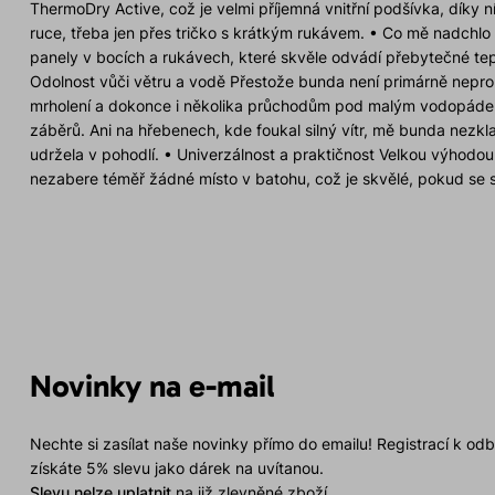
ThermoDry Active, což je velmi příjemná vnitřní podšívka, díky n
ruce, třeba jen přes tričko s krátkým rukávem. • Co mě nadchl
panely v bocích a rukávech, které skvěle odvádí přebytečné tep
Odolnost vůči větru a vodě Přestože bunda není primárně nepr
mrholení a dokonce i několika průchodům pod malým vodopádem,
záběrů. Ani na hřebenech, kde foukal silný vítr, mě bunda nezkla
udržela v pohodlí. • Univerzálnost a praktičnost Velkou výhodou
nezabere téměř žádné místo v batohu, což je skvělé, pokud se s
chybělo, byla možnost ji složit do jedné z kapes. Tento detail by
bundu před nečistotami. • Jednoduché a rychlé stahování spod
a rychlé stahování spodního lemu jednou rukou, což mi pomohl
během okamžiku. Závěr Direct Alpine s modelem BORA Lady 2.0 
nejsou jen funkční, ale také krásné a promyšlené do posledního d
ferraty i zimní aktivity, a díky své univerzálnosti si snadno najd
outdooru. Dámy, pokud hledáte bundu, která skvěle sedí, je lehk
BORA Lady 0.2 je tou správnou volbou. Já už se těším, až ji prov
Novinky na e-mail
ferratách či sněžnicových túrách. Tento kousek rozhodně dopo
Nechte si zasílat naše novinky přímo do emailu! Registrací k od
získáte 5% slevu jako dárek na uvítanou.
Slevu nelze uplatnit
na již zlevněné zboží.