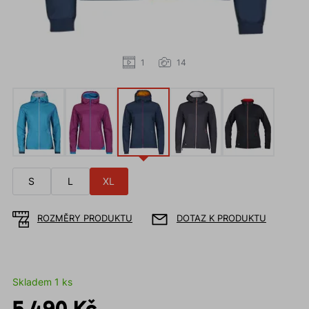
1
14
S
L
XL
ROZMĚRY PRODUKTU
DOTAZ K PRODUKTU
Skladem 1 ks
5 490 Kč