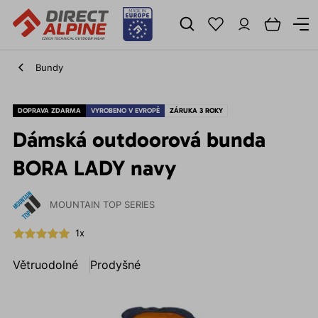
Bundy
DOPRAVA ZDARMA
VYROBENO V EVROPĚ
ZÁRUKA 3 ROKY
Dámská outdoorová bunda
BORA LADY navy
MOUNTAIN TOP SERIES
1x
Větruodolné
Prodyšné