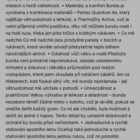
místech s horší viditelností. • Materiály a komfort Bunda je
vyrobena z kombinace materiálů – Pertex Quantum Air, který
zajišťuje větruodolnost a lehkost, a ThermoDry Active, což je
velmi příjemná vnitřní podšívka, díky níž můžete bundu nosit i
na holé ruce, třeba jen přes tričko s krátkým rukávem. • Co mě
nadchlo Co mě nadchlo jsou prodyšné panely v bocích a
rukávech, které skvěle odvádí přebytečné teplo během
náročnějších aktivit. • Odolnost vůči větru a vodě Přestože
bunda není primárně nepromokavá, odolala celodennímu
mrholení a dokonce i několika průchodům pod malým
vodopádem, které jsem zkoušela při natáčení záběrů. Ani na
hřebenech, kde foukal silný vítr, mě bunda nezklamala – její
větruodolnost mě udržela v pohodlí. • Univerzálnost a
praktičnost Velkou výhodou je lehkost a skladnost – bunda
nezabere téměř žádné místo v batohu, což je skvělé, pokud se
snažíte šetřit každý gram. Co mi ale chybělo, byla možnost ji
složit do jedné z kapes. Tento detail by usnadnil skladování a
ochránil by bundu před nečistotami. • Jednoduché a rychlé
stahování spodního lemu Oceňuji také jednoduché a rychlé
stahování spodního lemu jednou rukou, což mi pomohlo