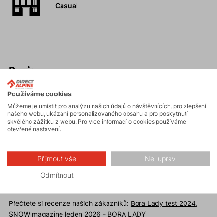
Casual
Popis
Používáme cookies
Parametry
Můžeme je umístit pro analýzu našich údajů o návštěvnících, pro zlepšení
našeho webu, ukázání personalizovaného obsahu a pro poskytnutí
skvělého zážitku z webu. Pro více informací o cookies používáme
Údržba
otevřené nastavení.
Přijmout vše
Ne, uprav
Odmítnout
Recenze
Přečtete si recenze našich zákazníků:
Bora Lady test 2024
,
SNOW magazine leden 2026 - BORA LADY