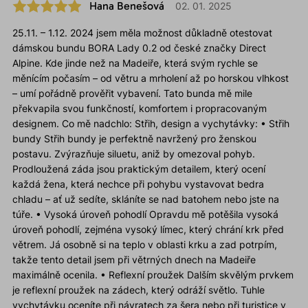
Hana Benešová
02. 01. 2025
25.11. – 1.12. 2024 jsem měla možnost důkladně otestovat
dámskou bundu BORA Lady 0.2 od české značky Direct
Alpine. Kde jinde než na Madeiře, která svým rychle se
měnícím počasím – od větru a mrholení až po horskou vlhkost
– umí pořádně prověřit vybavení. Tato bunda mě mile
překvapila svou funkčností, komfortem i propracovaným
designem. Co mě nadchlo: Střih, design a vychytávky: • Střih
bundy Střih bundy je perfektně navržený pro ženskou
postavu. Zvýrazňuje siluetu, aniž by omezoval pohyb.
Prodloužená záda jsou praktickým detailem, který ocení
každá žena, která nechce při pohybu vystavovat bedra
chladu – ať už sedíte, skláníte se nad batohem nebo jste na
túře. • Vysoká úroveň pohodlí Opravdu mě potěšila vysoká
úroveň pohodlí, zejména vysoký límec, který chrání krk před
větrem. Já osobně si na teplo v oblasti krku a zad potrpím,
takže tento detail jsem při větrných dnech na Madeiře
maximálně ocenila. • Reflexní proužek Dalším skvělým prvkem
je reflexní proužek na zádech, který odráží světlo. Tuhle
vychytávku oceníte při návratech za šera nebo při turistice v