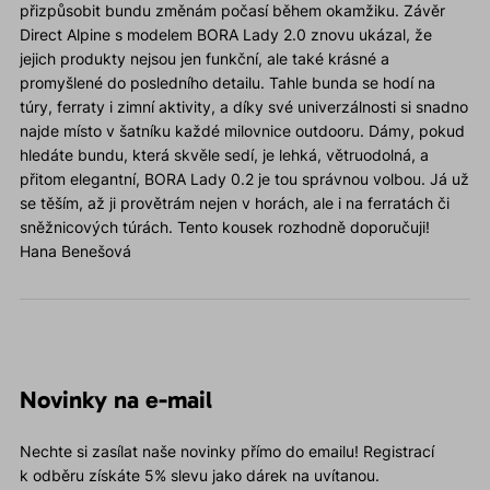
přizpůsobit bundu změnám počasí během okamžiku. Závěr
Direct Alpine s modelem BORA Lady 2.0 znovu ukázal, že
jejich produkty nejsou jen funkční, ale také krásné a
promyšlené do posledního detailu. Tahle bunda se hodí na
túry, ferraty i zimní aktivity, a díky své univerzálnosti si snadno
najde místo v šatníku každé milovnice outdooru. Dámy, pokud
hledáte bundu, která skvěle sedí, je lehká, větruodolná, a
přitom elegantní, BORA Lady 0.2 je tou správnou volbou. Já už
se těším, až ji provětrám nejen v horách, ale i na ferratách či
sněžnicových túrách. Tento kousek rozhodně doporučuji!
Hana Benešová
Novinky na e-mail
Nechte si zasílat naše novinky přímo do emailu! Registrací
k odběru získáte 5% slevu jako dárek na uvítanou.