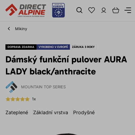
Mikiny
DOPRAVA ZDARMA
VYROBENO V EVROPĚ
ZÁRUKA 3 ROKY
Dámský funkční pulover AURA
LADY black/anthracite
MOUNTAIN TOP SERIES
1x
Zateplené
Základní vrstva
Prodyšné