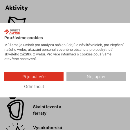
Aktivity
Horské expedice
Používáme cookies
Můžeme je umístit pro analýzu našich údajů o návštěvnících, pro zlepšení
Ledolezení
našeho webu, ukázání personalizovaného obsahu a pro poskytnutí
skvělého zážitku z webu. Pro více informací o cookies používáme
otevřené nastavení.
Skialpinismus
Přijmout vše
Ne, uprav
Odmítnout
Turistika
Skalní lezení a
ferraty
Vysokohorská