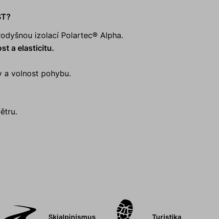
ST?
odyšnou izolací Polartec® Alpha.
t a elasticitu.
hy a volnost pohybu.
ětru.
Skialpinismus
Turistika