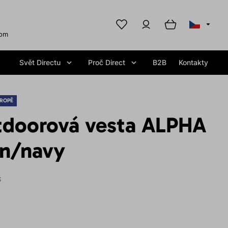
com
Svět Directu
Proč Direct
B2B
Kontakty
ROPĚ
tdoorová vesta ALPHA
n/navy
S