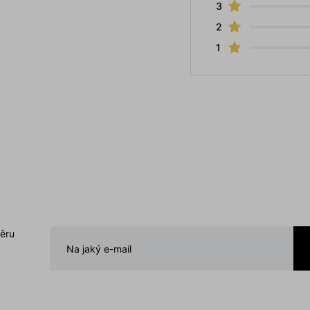
3
2
1
běru