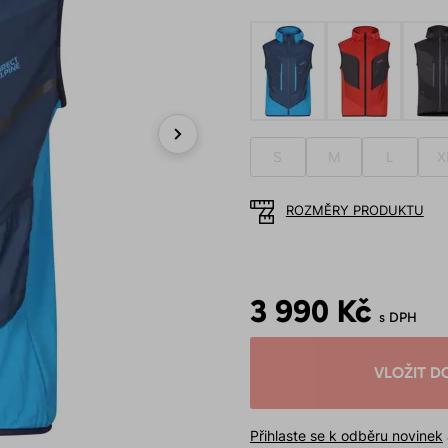
S
M
L
X
Next
ROZMĚRY PRODUKTU
3 990 Kč
s DPH
VLOŽIT D
Přihlaste se k odběru novinek