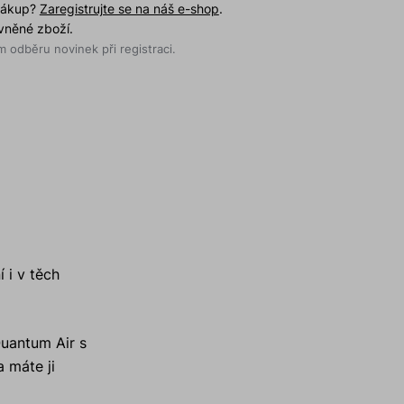
 nákup?
Zaregistrujte se na náš e-shop
.
evněné zboží.
 odběru novinek při registraci.
 i v těch
Quantum Air s
a máte ji