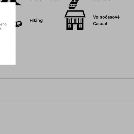
Volnočasové –
Hiking
Casual
šeho
z