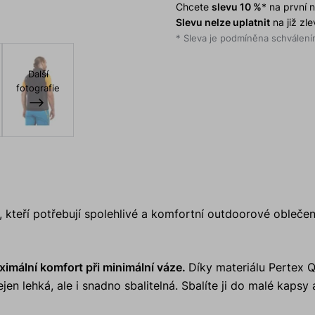
Chcete
slevu 10 %
* na první
Slevu nelze uplatnit
na již zl
* Sleva je podmíněna schválením
Další
fotografie
 kteří potřebují spolehlivé a komfortní outdoorové oblečení
imální komfort při minimální váze.
Díky materiálu Pertex 
n lehká, ale i snadno sbalitelná. Sbalíte ji do malé kapsy 