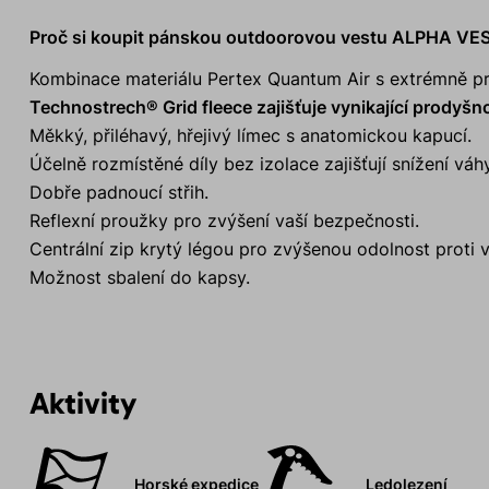
Proč si koupit pánskou outdoorovou vestu ALPHA VE
Kombinace materiálu Pertex Quantum Air s extrémně pr
Technostrech® Grid fleece zajišťuje vynikající prodyšnos
Měkký, přiléhavý, hřejivý límec s anatomickou kapucí.
Účelně rozmístěné díly bez izolace zajišťují snížení vá
Dobře padnoucí střih.
Reflexní proužky pro zvýšení vaší bezpečnosti.
Centrální zip krytý légou pro zvýšenou odolnost proti v
Možnost sbalení do kapsy.
Aktivity
Horské expedice
Ledolezení