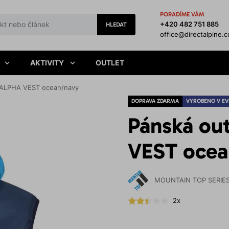
PORADÍME VÁM
+420 482 751 885
HLEDAT
office@directalpine.
AKTIVITY
OUTLET
 ALPHA VEST ocean/navy
DOPRAVA ZDARMA
VYROBENO V EV
Pánská ou
VEST ocea
MOUNTAIN TOP SERIE
2x