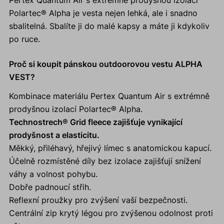
Pertex Quantum Air s extrémně prodyšnou izolací
Polartec® Alpha je vesta nejen lehká, ale i snadno
sbalitelná. Sbalíte ji do malé kapsy a máte ji kdykoliv
po ruce.
Proč si koupit pánskou outdoorovou vestu ALPHA
VEST?
Kombinace materiálu Pertex Quantum Air s extrémně
prodyšnou izolací Polartec® Alpha.
Technostrech® Grid fleece zajišťuje vynikající
prodyšnost a elasticitu.
Měkký, přiléhavý, hřejivý límec s anatomickou kapucí.
Účelně rozmístěné díly bez izolace zajišťují snížení
váhy a volnost pohybu.
Dobře padnoucí střih.
Reflexní proužky pro zvýšení vaší bezpečnosti.
Centrální zip krytý légou pro zvýšenou odolnost proti