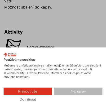
větru.
Možnost sbalení do kapsy.
Aktivity
Horské expedice
Používáme cookies
Ledolezení
Můžeme je umístit pro analýzu našich údajů o návštěvnících, pro zlepšení
našeho webu, ukázání personalizovaného obsahu a pro poskytnutí
skvělého zážitku z webu. Pro více informací o cookies používáme
otevřené nastavení.
Skialpinismus
Přijmout vše
Ne, uprav
Turistika
Odmítnout