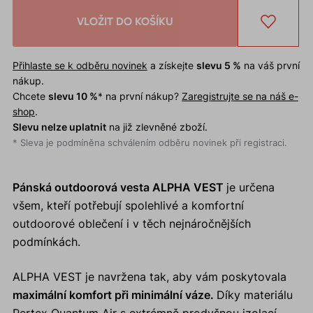
VLOŽIT DO KOŠÍKU
Přihlaste se k odběru novinek
a získejte
slevu 5 %
na váš první
nákup.
Chcete
slevu 10 %
* na první nákup?
Zaregistrujte se na náš e-
shop
.
Slevu nelze uplatnit
na již zlevněné zboží.
* Sleva je podmíněna schválením odběru novinek při registraci.
Pánská outdoorová vesta ALPHA VEST
je určena
všem, kteří potřebují spolehlivé a komfortní
outdoorové oblečení i v těch nejnáročnějších
podmínkách.
ALPHA VEST je navržena tak, aby vám poskytovala
maximální komfort při minimální váze.
Díky materiálu