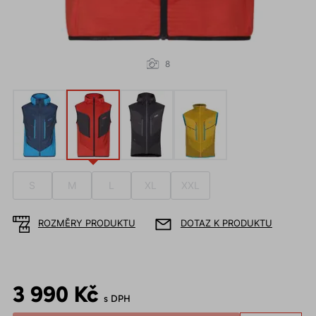
8
S
M
L
XL
XXL
ROZMĚRY PRODUKTU
DOTAZ K PRODUKTU
3 990 Kč
s DPH