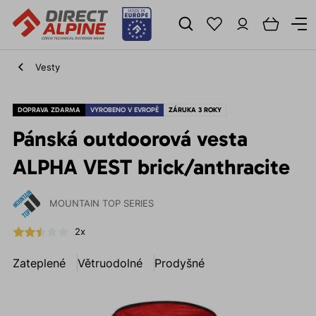
Vesty
DOPRAVA ZDARMA
VYROBENO V EVROPĚ
ZÁRUKA 3 ROKY
Pánská outdoorová vesta
ALPHA VEST brick/anthracite
MOUNTAIN TOP SERIES
2x
Zateplené
Větruodolné
Prodyšné