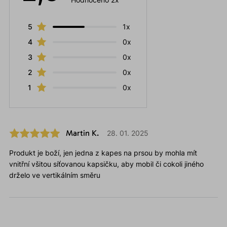
5
1x
4
0x
3
0x
2
0x
1
0x
Martin K.
28. 01. 2025
Produkt je boží, jen jedna z kapes na prsou by mohla mít
vnitřní všitou síťovanou kapsičku, aby mobil či cokoli jiného
drželo ve vertikálním směru