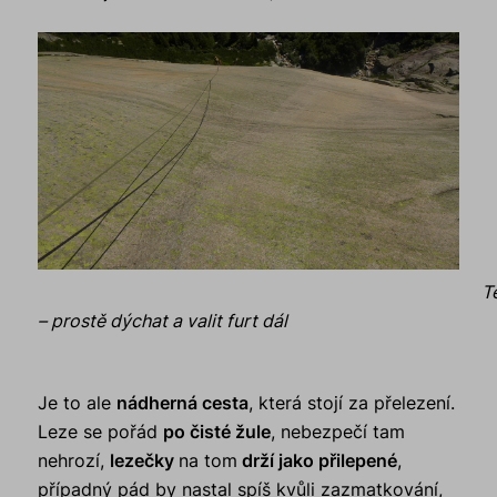
T
– prostě dýchat a valit furt dál
Je to ale
nádherná cesta
, která stojí za přelezení.
Leze se pořád
po čisté žule
, nebezpečí tam
nehrozí,
lezečky
na tom
drží jako přilepené
,
případný pád by nastal spíš kvůli zazmatkování,