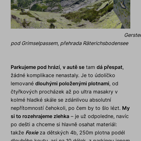
Gerste
pod Grimselpassem, přehrada Räterichsbodensee
Parkujeme pod hrází
,
v autě se
tam
dá přespat
,
žádné komplikace nenastaly. Je to údolíčko
lemované
dlouhými položenými plotnami
, od
čtyřkových procházek až po ultra masakry v
kolmé hladké skále se zdánlivou absolutní
nepřítomností čehokoli, po čem by to šlo lézt.
My
si to rozehrajeme zlehka
– je už odpoledne, navíc
po dešti a chceme si hlavně osahat materiál:
takže
Foxie
za dětských 4b, 250m plotna podél
dlouhého koutu, asi na 10 délek, z parkingu jenom