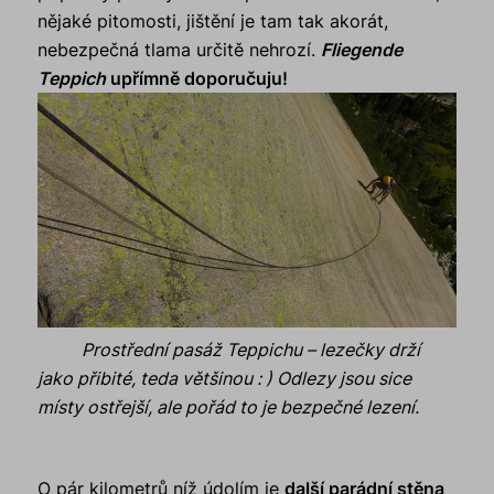
nějaké pitomosti, jištění je tam tak akorát,
nebezpečná tlama určitě nehrozí.
Fliegende
Teppich
upřímně doporučuju!
Prostřední pasáž Teppichu – lezečky drží
jako přibité, teda většinou : ) Odlezy jsou sice
místy ostřejší, ale pořád to je bezpečné lezení.
O pár kilometrů níž údolím je
další parádní stěna