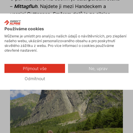
–
Mittagfluh
. Najdete ji mezi Handeckem a
vesnicí Guttannen. Směrem dolů je ze silnice
vidět vpravo, začíná jí celý hřeben.
Zaparkovat
se
Používáme cookies
dá
přímo u silnice
a
odtud
je to
pěšinou
rovnou
Můžeme je umístit pro analýzu našich údajů o návštěvnících, pro zlepšení
ke stěně cca 30 min
. Cesty 300–350 m, mezi 5a–
našeho webu, ukázání personalizovaného obsahu a pro poskytnutí
6b, velmi podobné jedna druhé, nejjednodušší je
skvělého zážitku z webu. Pro více informací o cookies používáme
otevřené nastavení.
Südkante
za 5a, vesměs dobře chytovatá.
Přijmout vše
Ne, uprav
Odmítnout