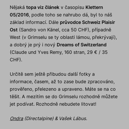
Nějaká
topa viz článek
v časopisu
Klettern
05/2016
, podle toho se nahrubo dá, byl to náš
základ informací. Dále
průvodce Schweiz Plaisir
Ost
(Sandro von Känel, cca 50 CHF), případně
West (v Grimselu se ty oblasti lámou, překrývají),
a dobrý je prý i nový
Dreams of Switzerland
(Claude und Yves Remy, 160 stran, 29 € / 35
CHF).
Určitě sem ještě přibudou další fotky a
informace, časem, až to zase bude zpracováno,
prověřeno, přelezeno a upraveno. Máte se na co
těšit. A mezitím se do Grimselu rozhodně můžete
jet podívat. Rozhodně nebudete litovat!
Ondra
(Directalpine)
& Vašek Lábus.