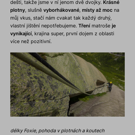
dešti, takže jsme v ní jenom dvě dvojky.
Krásné
plotny
, slušně
vyborhákované
,
místy až moc
na
můj vkus, stačí nám cvakat tak každý druhý,
vlastní jištění nepotřebujeme.
Tření
matroše
je
vynikající
, krajina super, první dojem z oblasti
více než pozitivní.
délky Foxie, pohoda v plotnách a koutech