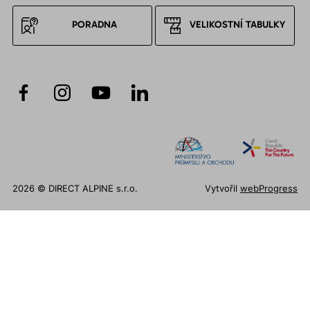
PORADNA
VELIKOSTNÍ TABULKY
2026 © DIRECT ALPINE s.r.o.
Vytvořil
webProgress