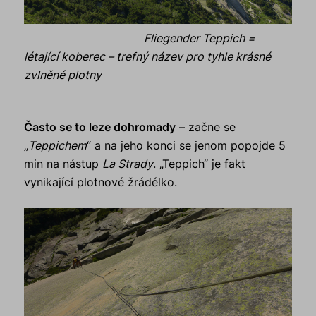
Fliegender Teppich =
létající koberec – trefný název pro tyhle krásné
zvlněné plotny
Často se to leze dohromady
– začne se
„
Teppichem
“ a na jeho konci se jenom popojde 5
min na nástup
La Strady
. „Teppich“ je fakt
vynikající plotnové žrádélko.