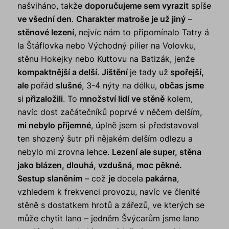
našviháno, takže
doporučujeme sem vyrazit
spíše
ve všední den
.
Charakter matroše je už jiný
–
stěnové lezení
, nejvíc nám to připomínalo Tatry á
la Štáflovka nebo Východný pilier na Volovku,
stěnu Hokejky nebo Kuttovu na Batizák, jenže
kompaktnější a delší
.
Jištění
je tady už
spořejší,
ale
pořád
slušné
, 3-4 nýty na délku,
občas jsme
si
přizaložili
. To
množství lidí ve stěně
kolem,
navíc dost začátečníků poprvé v něčem delším,
mi nebylo příjemné
, úplně jsem si představoval
ten shozený šutr při nějakém delším odlezu a
nebylo mi zrovna lehce.
Lezení ale super, stěna
jako blázen, dlouhá, vzdušná, moc pěkné.
Sestup slaněním
– což
je
docela
pakárna
,
vzhledem k frekvenci provozu, navíc ve členité
stěně s dostatkem hrotů a zářezů, ve kterých se
může chytit lano – jedněm Švýcarům jsme lano