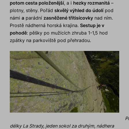
potom cesta položenější
, a i
hezky rozmanitá
–
plotny, stěny. Pořád
skvělý výhled do údolí
pod
námi
a
parádní
zasněžené třítisícovky
nad ním.
Prostě nádherná horská krajina.
Sestup je v
pohodě
: pěšky po mužících zhruba 1-1,5 hod
zpátky na parkoviště pod přehradou.
P
délky La Strady, jeden sokol za druhým, nádhera