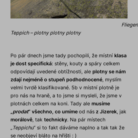
Fliege
Teppich – plotny plotny plotny
Po pár dnech jsme tady pochopili, že místní
klasa
je dost specifická
: stěny, kouty a spáry celkem
odpovídají uvedené obtížnosti, ale
plotny se nám
zdají nejméně o stupeň podhodnocené
, myslím
velmi tvrdě klasifikované. 5b v místní plotně je
pro nás na hraně, a to jsme si mysleli, že jsme v
plotnách celkem na koni. Tady ale
musíme
„
prodat
“ všechno, co umíme
od nás
z Jizerek
, jak
morálově
, tak
technicky
. Na pár místech
„
Teppichu
“ si to fakt dáváme naplno a tak tak že
se neobjeví bláto na hřišti : )