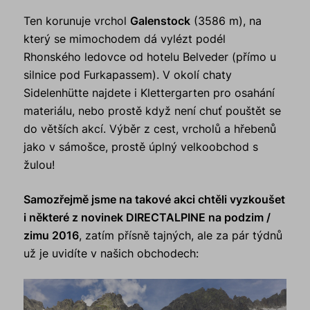
Ten korunuje vrchol
Galenstock
(3586 m), na
který se mimochodem dá vylézt podél
Rhonského ledovce od hotelu Belveder (přímo u
silnice pod Furkapassem). V okolí chaty
Sidelenhütte najdete i Klettergarten pro osahání
materiálu, nebo prostě když není chuť pouštět se
do větších akcí. Výběr z cest, vrcholů a hřebenů
jako v sámošce, prostě úplný velkoobchod s
žulou!
Samozřejmě jsme na takové akci chtěli vyzkoušet
i některé z novinek DIRECTALPINE na podzim /
zimu 2016
, zatím přísně tajných, ale za pár týdnů
už je uvidíte v našich obchodech: