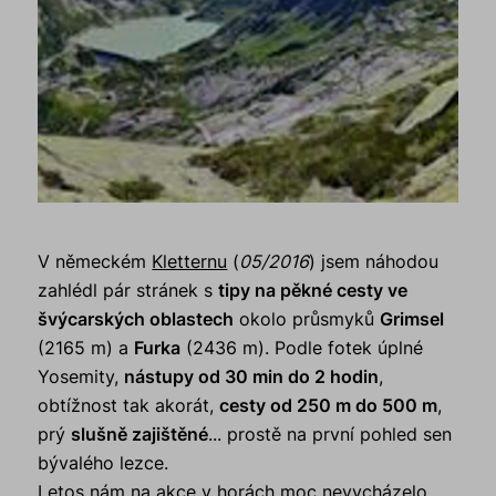
V německém
Kletternu
(
05/2016
) jsem náhodou
zahlédl pár stránek s
tipy na pěkné cesty ve
švýcarských oblastech
okolo průsmyků
Grimsel
(2165 m) a
Furka
(2436 m). Podle fotek úplné
Yosemity,
nástupy od 30 min do 2 hodin
,
obtížnost tak akorát,
cesty od 250 m do 500 m
,
prý
slušně zajištěné
... prostě na první pohled sen
bývalého lezce.
Letos nám na akce v horách moc nevycházelo