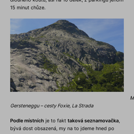
15 minut chůze.
M
Gersteneggu – cesty Foxie, La Strada
Podle místních
je to fakt
taková seznamovačka
,
bývá dost obsazená, my na to jdeme hned po