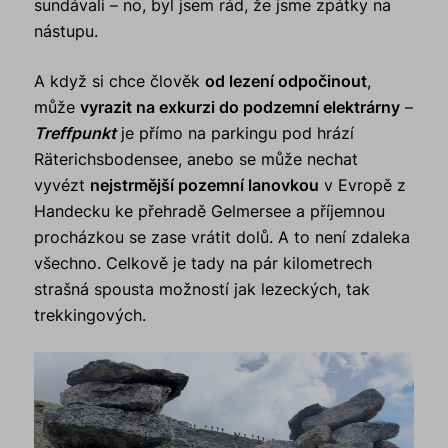
sundávali – no, byl jsem rád, že jsme zpátky na
nástupu.
A když si chce člověk
od lezení odpočinout
,
může
vyrazit na exkurzi do podzemní elektrárny
–
Treffpunkt
je přímo na parkingu pod hrází
Räterichsbodensee, anebo se může nechat
vyvézt
nejstrmější pozemní lanovkou
v Evropě z
Handecku ke přehradě Gelmersee a příjemnou
procházkou se zase vrátit dolů. A to není zdaleka
všechno. Celkově je tady na pár kilometrech
strašná spousta možností jak lezeckých, tak
trekkingových.