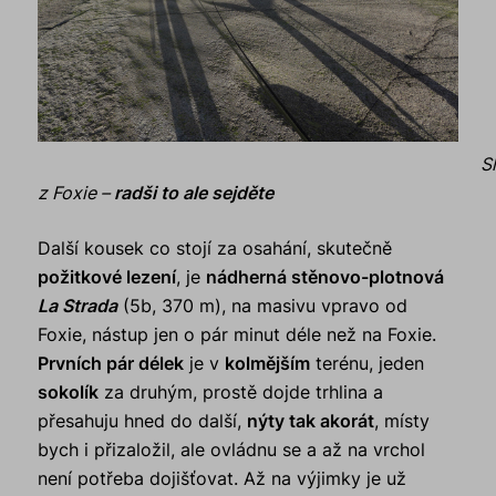
S
z Foxie –
radši to ale sejděte
Další kousek co stojí za osahání, skutečně
požitkové lezení
, je
nádherná stěnovo-plotnová
La Strada
(5b, 370 m), na masivu vpravo od
Foxie, nástup jen o pár minut déle než na Foxie.
Prvních pár délek
je v
kolmějším
terénu, jeden
sokolík
za druhým, prostě dojde trhlina a
přesahuju hned do další,
nýty tak akorát
, místy
bych i přizaložil, ale ovládnu se a až na vrchol
není potřeba dojišťovat. Až na výjimky je už