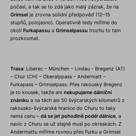
počasí, a tak se to zdá jako malý zázrak, že na
Grimsel
je zrovna solidní předpověď (12–15
stupňů, polojasno). Operativně tedy míříme do
okolí
Furkapassu
a
Grimselpassu
trochu to tam
prozkoumat.
Trasa
: Liberec – München – Lindau - Bregenz (AT)
– Chur (CH) – Oberalppass – Andermatt –
Furkapass – Grimselpass. Přes rakouský Bregenz
je to kousek, takže ani
nekupujeme dálniční
známku
a na těch asi 50 švýcarských kilometrů z
rakousko-švýcarské hranice do Churu to taky
nemá cenu –
dá se jet pohodlně podél dálnice
, a
navíc z Churu se už stejně musí po okreskách. Z
Andermattu míříme rovnou přes Furku a Grimsel