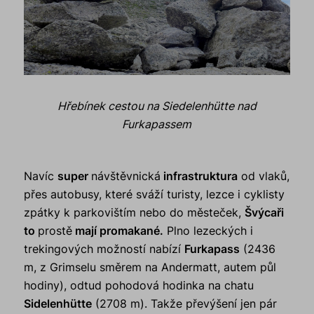
Hřebínek cestou na Siedelenhütte nad
Furkapassem
Navíc
super
návštěvnická
infrastruktura
od vlaků,
přes autobusy, které sváží turisty, lezce i cyklisty
zpátky k parkovištím nebo do městeček,
Švýcaři
to
prostě
mají promakané.
Plno lezeckých i
trekingových možností nabízí
Furkapass
(2436
m, z Grimselu směrem na Andermatt, autem půl
hodiny), odtud pohodová hodinka na chatu
Sidelenhütte
(2708 m). Takže převýšení jen pár