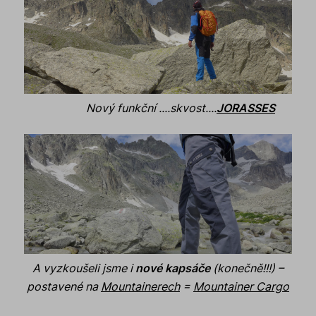
Nový funkční ....skvost....
JORASSES
A vyzkoušeli jsme i
nové kapsáče
(konečně!!!) –
postavené na
Mountainerech
=
Mountainer Cargo