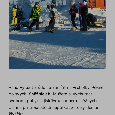
Ráno vyrazit z údolí a zamířit na vrcholky. Pěkně
po svých.
Sněžnicích.
Můžete si vychutnat
svobodu pohybu, jiskřivou nádheru sněžných
plání a při troše štěstí nepotkat za celý den ani
živáčka.