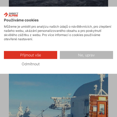
Používáme cookies
Tip redakce:
Nezapomeňte si pořídit těžkou,
Můžeme je umístit pro analýzu našich údajů o návštěvnících, pro zlepšení
našeho webu, ukázání personalizovaného obsahu a pro poskytnutí
neforemnou bundu, pokud možno v křiklavých
skvělého zážitku z webu. Pro více informací o cookies používáme
barevných kombinacích a vzorech (ale v katalogu
otevřené nastavení.
Directalpine
nic takového nenajdete :-( ).
Přijmout vše
Ne, uprav
Odmítnout