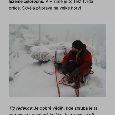
lezeme celoročně.
A v zimě je to fakt tvrdá
práce. Skvělá příprava na velké hory!
Tip redakce:
Je dobré vědět, kde zhruba je ta
zatracená vrcholová knížka! (ale zase se při