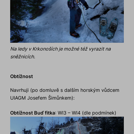
Na ledy v Krkonoších je možné též vyrazit na
sněžnicích.
Obtížnost
Navrhuji (po domluvě s dalším horským vůdcem
UIAGM Josefem Šimůnkem):
Obtížnost Buď fitka
: WI3 – WI4 (dle podmínek)