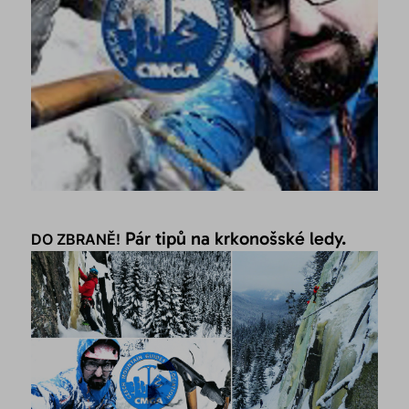
Pár tipů na krkonošské ledy.
DO ZBRANĚ!