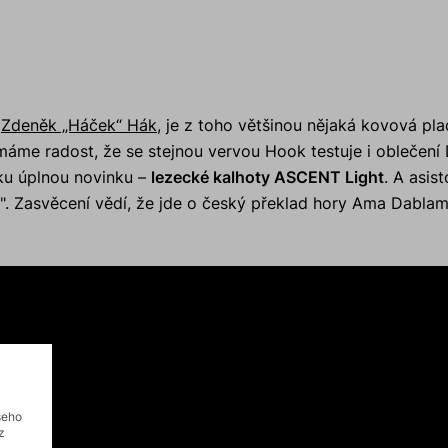
í
Zdeněk „Háček“ Hák
, je z toho většinou nějaká kovová pla
máme radost, že se stejnou vervou Hook testuje i oblečen
šku úplnou novinku –
lezecké kalhoty ASCENT Light
. A asis
". Zasvěcení vědí, že jde o český překlad hory Ama Dablam
šeho
z