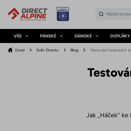
VŠE
PÁNSKÉ
DÁMSKÉ
DOPLŇKY
Úvod
Svět Directu
Blog
Testování lezeckých k
Testová
Jak „Háček“ ke 