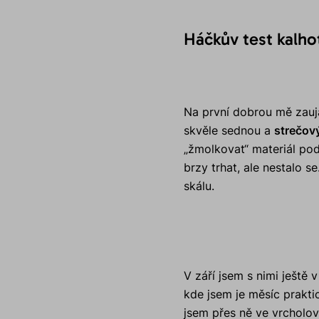
Háčkův test kalh
Na první dobrou mě zauja
skvěle sednou a
strečový
„žmolkovat“ materiál pod
brzy trhat, ale nestalo s
skálu.
V září jsem s nimi ještě 
kde jsem je měsíc prakt
jsem přes ně ve vrcholov