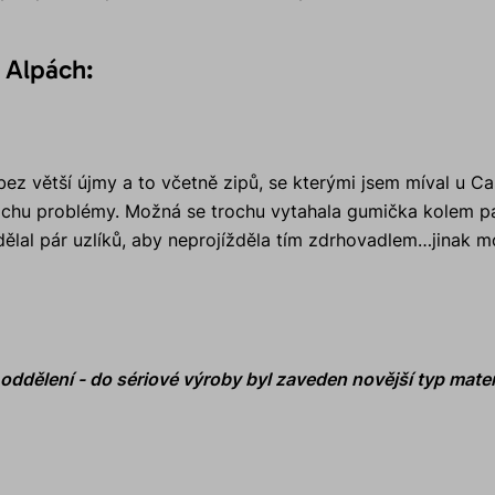
v Alpách:
bez větší újmy a to včetně zipů, se kterými jsem míval u Ca
rochu problémy. Možná se trochu vytahala gumička kolem p
udělal pár uzlíků, aby neprojížděla tím zdrhovadlem…jinak 
ddělení - do sériové výroby byl zaveden novější typ mater