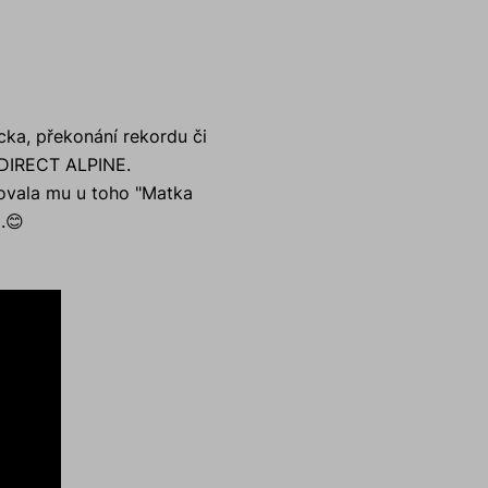
cka, překonání rekordu či
í DIRECT ALPINE.
tovala mu u toho "Matka
.
😊