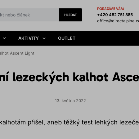
PORADÍME VÁM
+420 482 751 885
HLEDAT
office@directalpine.
AKTIVITY
OUTLET
alhot Ascent Light
ní lezeckých kalhot Asce
13. května 2022
kalhotám přišel, aneb těžký test lehkých lezeč