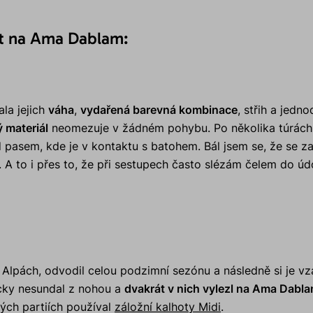
ot na Ama Dablam:
la jejich
váha
,
vydařená barevná kombinace
, střih a jed
 materiál
neomezuje v žádném pohybu. Po několika túrách 
 pasem, kde je v kontaktu s batohem. Bál jsem se, že se z
e. A to i přes to, že při sestupech často slézám čelem do ú
v Alpách, odvodil celou podzimní sezónu a následně si je v
icky nesundal z nohou a
dvakrát v nich vylezl na Ama Dabl
ých partiích používal
záložní kalhoty Midi
.