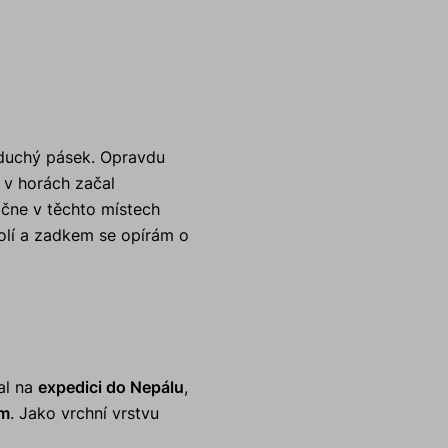
noduchý pásek. Opravdu
v horách začal
ačne v těchto místech
dolí a zadkem se opírám o
zal na
expedici do Nepálu
,
am
. Jako vrchní vrstvu