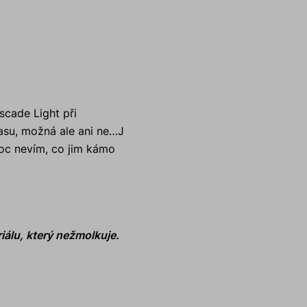
scade Light při
asu, možná ale ani ne…
J
moc nevím, co jim kámo
iálu, který nežmolkuje.