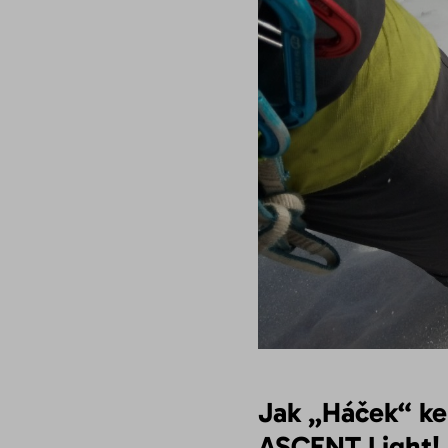
Jak „Háček“ ke
ASCENT Light!