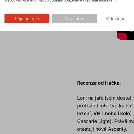
webu. Pro více informací o cookies používáme otevřené nastavení.
Přijmout vše
Ne, uprav
Odmítnout
Recenze od Háčka:
Loni na jaře jsem dostal
protože tento typ kalhot
lezení, VHT nebo i kolo
)
Cascade Light). Právě m
otestuji nové Ascenty.