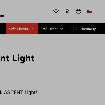
com
Svět Directu
Proč Direct
B2B
Kontakty
nt Light
ek ASCENT Light!