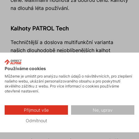
na dlouhá léta používání.
Kalhoty PATROL Tech
Techničtější a doslova multifunkční varianta
našich dlouhodobě nejoblíbenějších kalhot
PATROL. Propracovaný střih s promyšleným
polohováním jednotlivých dílů z lehkého
Používáme cookies
strečového materiálu ve směru pohybu nabízí
Můžeme je umístit pro analýzu našich údajů o návštěvnících, pro zlepšení
našeho webu, ukázání personalizovaného obsahu a pro poskytnutí
úžasný komfort nošení. Na kolenou a zadní části
skvělého zážitku z webu. Pro více informací o cookies používáme
je použit silnější materiál pro zvýšenou odolnost
otevřené nastavení.
proti oděru. Vnitřní spodní okraj kalhot je zesílen
panelem z oděruvzdorné tkaniny.
Přijmout vše
Ne, uprav
Odmítnout
Kalhoty PATROL