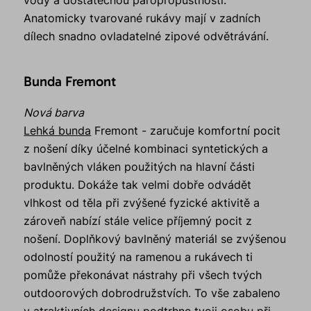
Anatomicky tvarované rukávy mají v zadních
dílech snadno ovladatelné zipové odvětrávání.
Bunda Fremont
Nová barva
Lehká bunda
Fremont - zaručuje komfortní pocit
z nošení díky účelné kombinaci syntetických a
bavlněných vláken použitých na hlavní části
produktu. Dokáže tak velmi dobře odvádět
vlhkost od těla při zvýšené fyzické aktivitě a
zároveň nabízí stále velice příjemný pocit z
nošení. Doplňkový bavlněný materiál se zvýšenou
odolností použitý na ramenou a rukávech ti
pomůže překonávat nástrahy při všech tvých
outdoorových dobrodružstvích. To vše zabaleno
v atraktivních designu podtrhne tvoji osobu při