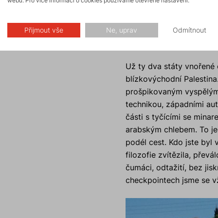
webu. Pro více informací o cookies používáme otevřené nastavení.
Přijmout vše
Ne, uprav
Odmítnout
Země kontrast
Už ty dva státy vnořené d
blízkovýchodní Palestina
prošpikovaným vyspělými
technikou, západními aut
části s tyčícími se mina
arabským chlebem. To jed
podél cest. Kdo jste byl
filozofie zvítězila, přev
čumáci, odtažití, bez jis
checkpointech jsme se vž