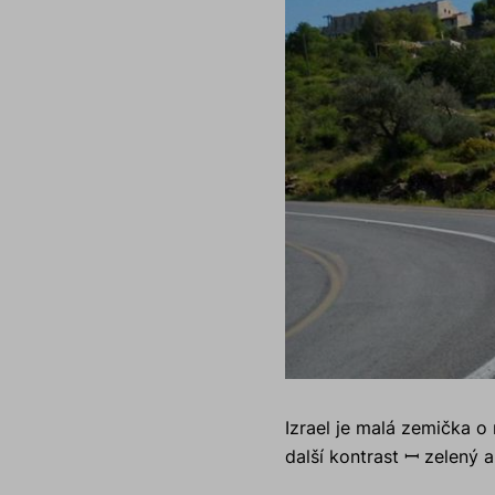
Izrael je malá zemička o
další kontrast ꟷ zelený a