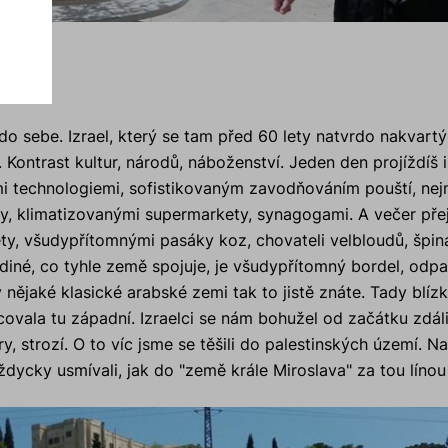
ů
o sebe. Izrael, který se tam před 60 lety natvrdo nakvartýr
. Kontrast kultur, národů, náboženství. Jeden den projíždíš
 technologiemi, sofistikovaným zavodňováním pouští, nej
y, klimatizovanými supermarkety, synagogami. A večer pře
rety, všudypřítomnými pasáky koz, chovateli velbloudů, špi
iné, co tyhle země spojuje, je všudypřítomný bordel, odpad
 v nějaké klasické arabské zemi tak to jistě znáte. Tady b
álcovala tu západní. Izraelci se nám bohužel od začátku zdál
kry, strozí. O to víc jsme se těšili do palestinských území. 
dycky usmívali, jak do "země krále Miroslava" za tou lín