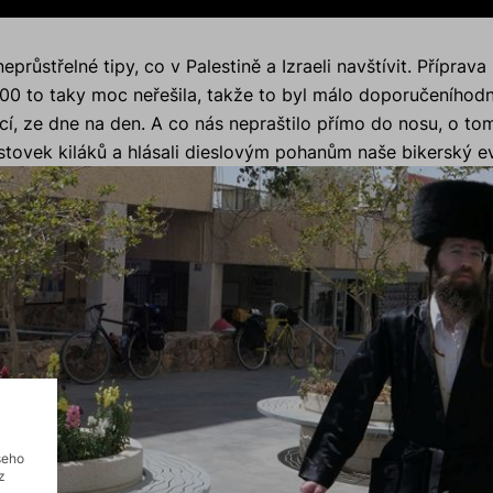
eprůstřelné tipy, co v Palestině a Izraeli navštívit. Příprava
00 to taky moc neřešila, takže to byl málo doporučeníhodn
cí, ze dne na den. A co nás nepraštilo přímo do nosu, o tom
 stovek kiláků a hlásali dieslovým pohanům naše bikerský 
šeho
z