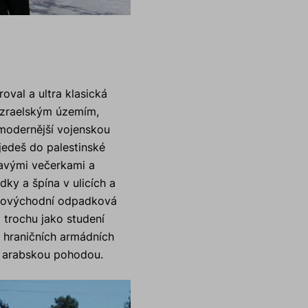
oval a ultra klasická
 izraelským územím,
modernější vojenskou
jedeš do palestinské
navými večerkami a
ky a špína v ulicích a
lízkovýchodní odpadková
i trochu jako studení
Na hraničních armádních
ou arabskou pohodou.