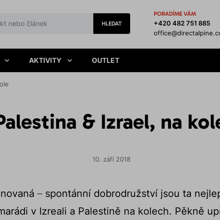
PORADÍME VÁM
+420 482 751 885
HLEDAT
office@directalpine.
AKTIVITY
OUTLET
kole
Palestina & Izrael, na kol
10. září 2018
lánovaná
–
spontánní dobrodružství jsou ta nejlep
amarádi v Izreali a Palestině na kolech. Pěkně u