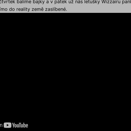
čtvrtek balíme bajky a v pátek už nás letušky Wizzairu pan
mo do reality země zaslíbené.