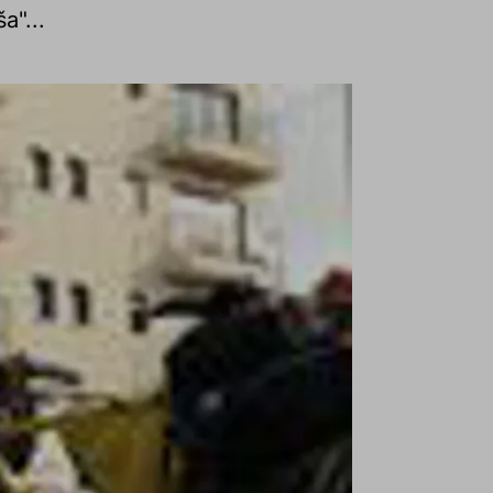
a"...