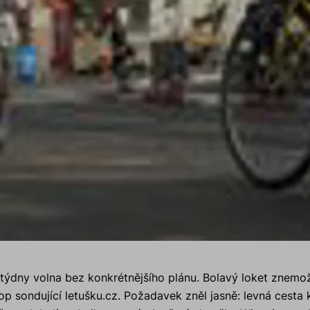
týdny volna bez konkrétnějšího plánu. Bolavý loket znemož
 sondující letušku.cz. Požadavek zněl jasně: levná cesta k