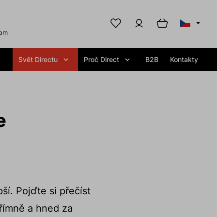
com
Svět Directu
Proč Direct
B2B
Kontakty
e
ší. Pojďte si přečíst
přímně a hned za