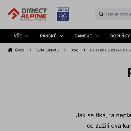
VŠE
PÁNSKÉ
DÁMSKÉ
DOPLŇKY
Úvod
Svět Directu
Blog
Palestina & Izrael, na 
Jak se říká, ta nep
co zažili dva k