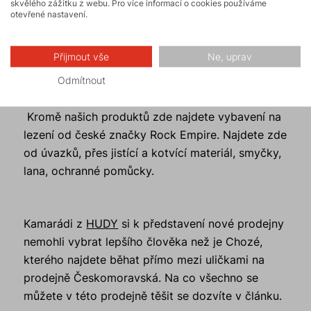
skvělého zážitku z webu. Pro více informací o cookies používáme
naše kolekce Zima 21 je plná kousků přesně pro
otevřené nastavení.
ně. Nemusí se bát ani začátečníci. V
Českomoravské jsou opravdoví odborníci, takže
Přijmout vše
Ne, uprav
se nemusíte ostýchat a zajděte si přímo k nim pro
Odmítnout
radu.
Kromě našich produktů zde najdete vybavení na
lezení od české značky Rock Empire. Najdete zde
od úvazků, přes jistící a kotvící materiál, smyčky,
lana, ochranné pomůcky.
Kamarádi z
HUDY
si k představení nové prodejny
nemohli vybrat lepšího člověka než je Chozé,
kterého najdete běhat přímo mezi uličkami na
prodejně Českomoravská. Na co všechno se
můžete v této prodejně těšit se dozvíte v článku.