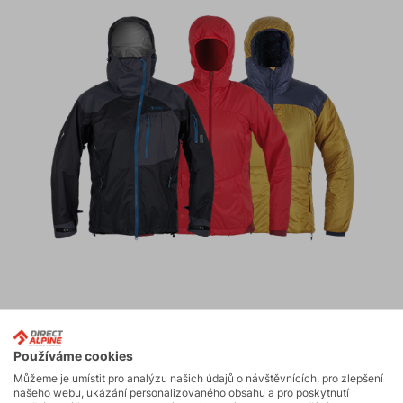
Milovníci horolezení, trekování, turistiky a
Používáme cookies
bushcraftu si zde jistě přijdou na své. Nejvíce
Můžeme je umístit pro analýzu našich údajů o návštěvnících, pro zlepšení
nadšení ale budou příznivci skialpinismu, protože
našeho webu, ukázání personalizovaného obsahu a pro poskytnutí