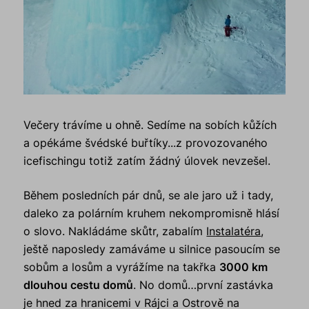
Večery trávíme u ohně. Sedíme na sobích kůžích
a opékáme švédské buřtíky...z provozovaného
icefischingu totiž zatím žádný úlovek nevzešel.
Během posledních pár dnů, se ale jaro už i tady,
daleko za polárním kruhem nekompromisně hlásí
o slovo. Nakládáme skůtr, zabalím
Instalatéra
,
ještě naposledy zamáváme u silnice pasoucím se
sobům a losům a vyrážíme na takřka
3000 km
dlouhou cestu domů
. No domů…první zastávka
je hned za hranicemi v Rájci a Ostrově na