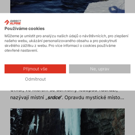
Používáme cookies
Můžeme je umístit pro analýzu našich údajů o návštěvnících, pro zlepšení
našeho webu, ukázání personalizovaného obsahu a pro poskytnutí
skvělého zážitku z webu. Pro více informací o cookies používáme
otevřené nastavení.
Přijmout vše
Ne, uprav
Ledy, to je ale moje disciplína!
Odmítnout
Útvar, ve kterém se úchvatný ledopád nachází,
nazývají místní „
srdce
“. Opravdu mystické místo…