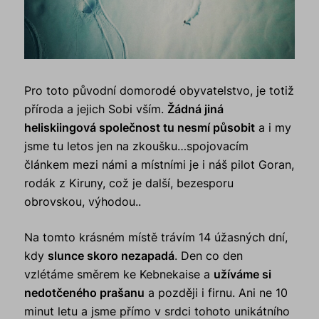
Pro toto původní domorodé obyvatelstvo, je totiž
příroda a jejich Sobi vším.
Žádná jiná
heliskiingová společnost tu nesmí působit
a i my
jsme tu letos jen na zkoušku…spojovacím
článkem mezi námi a místními je i náš pilot Goran,
rodák z Kiruny, což je další, bezesporu
obrovskou, výhodou..
Na tomto krásném místě trávím 14 úžasných dní,
kdy
slunce skoro nezapadá
. Den co den
vzlétáme směrem ke Kebnekaise a
užíváme si
nedotčeného prašanu
a později i firnu. Ani ne 10
minut letu a jsme přímo v srdci tohoto unikátního