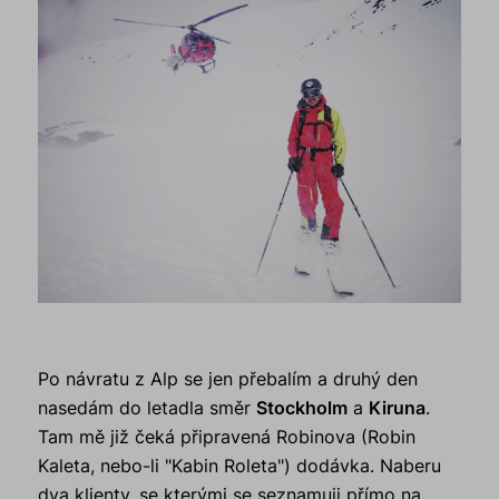
Po návratu z Alp se jen přebalím a druhý den
nasedám do letadla směr
Stockholm
a
Kiruna
.
Tam mě již čeká připravená Robinova (Robin
Kaleta, nebo-li "Kabin Roleta") dodávka. Naberu
dva klienty, se kterými se seznamuji přímo na