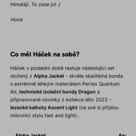
Himalájí. To zase jo!
J
Hook
Co měl Háček na sobě?
Háček v poslední době testuje následující set
složený z
Alpha Jacket
- skvěle sbalitelná bunda
s extrémně lehkým materiálem Pertex Quantum
Air,
technické izolační bundy Dragon
a
připravované novinky z kolekce léto 2022 -
lezecké kalhoty Ascent Light
(na své si přijdou
milovníci stylu fast and light)..
Alpha Jacket
Ascent 