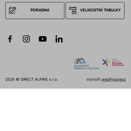
PORADNA
VELIKOSTNÍ TABULKY
2026 © DIRECT ALPINE s.r.o.
Vytvořil
webProgress