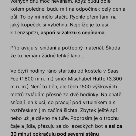
volných dnů moc neváhám. Když budu dole
kolem poledne, budu mít na odpočinek celý den a
půl. To by mi mělo stačit. Rychle přemítám, na
jaký kopeček si vyběhnu. Nejblíže je to asi
k Lenzspitzi,
aspoň si zalezu s cepínama
…
Připravuju si snídani a potřebný materiál. Škoda
že tu nemám žádné lehké lano…
Ve čtyři hodiny ráno startuju od kostela v Saas
Fee (1.800 m n. m.) směr Mischabel Hutte (3.300
m n. m.) Není to běh, ale těch 1500 výškových
metrů zvládám přesně za dvě hodinky. Na chatě
snídají jen kluci, co pracují pod vrtulníkem a s
rozbřeskem jim začíná šichta. Zbytek ještě spí
nebo už je dávno na túře. Poprosím je o trochu
čaje a jídla, přezuju se do lezeckých bot a
asi za
30 minut pokračuju pod severní stěnu