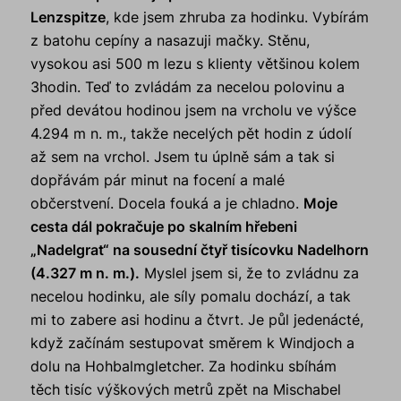
Lenzspitze
, kde jsem zhruba za hodinku. Vybírám
z batohu cepíny a nasazuji mačky. Stěnu,
vysokou asi 500 m lezu s klienty většinou kolem
3hodin. Teď to zvládám za necelou polovinu a
před devátou hodinou jsem na vrcholu ve výšce
4.294 m n. m., takže necelých pět hodin z údolí
až sem na vrchol. Jsem tu úplně sám a tak si
dopřávám pár minut na focení a malé
občerstvení. Docela fouká a je chladno.
Moje
cesta dál pokračuje po skalním hřebeni
„Nadelgrat“ na sousední čtyř tisícovku Nadelhorn
(4.327 m n. m.).
Myslel jsem si, že to zvládnu za
necelou hodinku, ale síly pomalu dochází, a tak
mi to zabere asi hodinu a čtvrt. Je půl jedenácté,
když začínám sestupovat směrem k Windjoch a
dolu na Hohbalmgletcher. Za hodinku sbíhám
těch tisíc výškových metrů zpět na Mischabel