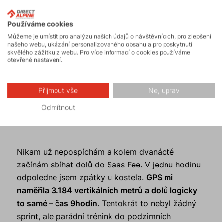
Používáme cookies
Můžeme je umístit pro analýzu našich údajů o návštěvnících, pro zlepšení
našeho webu, ukázání personalizovaného obsahu a pro poskytnutí
skvělého zážitku z webu. Pro více informací o cookies používáme
otevřené nastavení.
Přijmout vše
Ne, uprav
Odmítnout
Nikam už nepospíchám a kolem dvanácté
začínám sbíhat dolů do Saas Fee. V jednu hodinu
odpoledne jsem zpátky u kostela.
GPS mi
naměřila 3.184 vertikálních metrů a dolů logicky
to samé – čas 9hodin
. Tentokrát to nebyl žádný
sprint, ale parádní trénink do podzimních