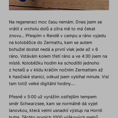
Na regeneraci moc času nemám. Dnes jsem se
vrátil z vrcholu dolů a zítra mě to má čekat
znovu... Přespím v Randě v campu a ráno vyjedu
na koloběžce do Zermattu, kam se autem
bohužel dostat nedá a první vlak jede až v 6
ráno. Vstávám kolem třetí ráno a ve 4:30 jsem na
místě. Koloběžku hodím ke schodišti jednoho
z hotelů a v klidu kráčím nočním Zermattem až
k hasičské stanici, odkud jsem vybíhal minule. Visí
tam totiž velké digitální hodiny….
Přesně v 5:00 už vyrážím ostřejším tempem
směr
Schwarzsee, kam se normálně dá vyjet
lanovkou, která velmi usnadní výstup na Hornli
hutte. Těchto prvních 1000 výškových metrů