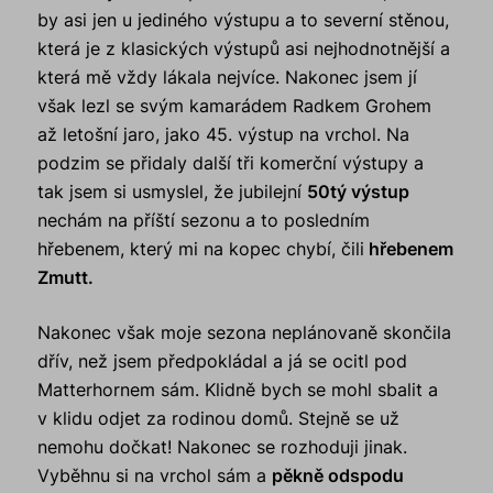
by asi jen u jediného výstupu a to severní stěnou,
která je z klasických výstupů asi nejhodnotnější a
která mě vždy lákala nejvíce. Nakonec jsem jí
však lezl se svým kamarádem Radkem Grohem
až letošní jaro, jako 45. výstup na vrchol. Na
podzim se přidaly další tři komerční výstupy a
tak jsem si usmyslel, že jubilejní
50tý výstup
nechám na příští sezonu a to posledním
hřebenem, který mi na kopec chybí, čili
hřebenem
Zmutt.
Nakonec však moje sezona neplánovaně skončila
dřív, než jsem předpokládal a já se ocitl pod
Matterhornem sám. Klidně bych se mohl sbalit a
v klidu odjet za rodinou domů. Stejně se už
nemohu dočkat! Nakonec se rozhoduji jinak.
Vyběhnu si na vrchol sám a
pěkně odspodu