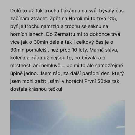
Dolů to už tak trochu flákám a na svůj bývalý čas
začínám ztrácet. Zpět na Hornli mi to trvá 1:15,
byť je trochu namrzlo a trochu se seknu na
horních lanech. Do Zermattu mi to dokonce trvá
více jak o 30min déle a tak i celkový čas je o
30min pomalejší, než před 10 lety. Marná sláva,
kolena a záda už nejsou to, co bývala a o
mrštnosti ani nemluvě…. Je mi to ale samozřejmě
úplně jedno. Jsem rád, za další parádní den, který
jsem mohl zažít „sám“ v horách! První 50tka tak
dostala krásnou tečku!