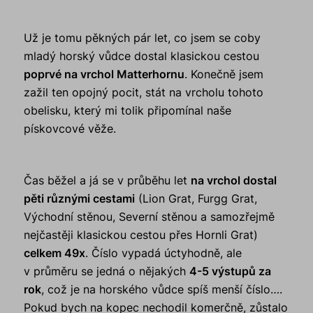
Už je tomu pěkných pár let, co jsem se coby
mladý horský vůdce dostal klasickou cestou
poprvé na vrchol Matterhornu
. Konečně jsem
zažil ten opojný pocit, stát na vrcholu tohoto
obelisku, který mi tolik připomínal naše
pískovcové věže.
Čas běžel a já se v průběhu let
na vrchol dostal
pěti různými cestami
(Lion Grat, Furgg Grat,
Východní stěnou, Severní stěnou a samozřejmě
nejčastěji klasickou cestou přes Hornli Grat)
celkem 49x
. Číslo vypadá úctyhodně, ale
v průměru se jedná o nějakých
4-5 výstupů za
rok
, což je na horského vůdce spíš menší číslo….
Pokud bych na kopec nechodil komerčně, zůstalo