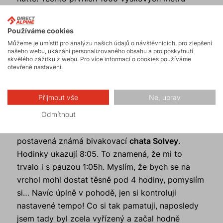
zvládám za
1h 5min a pokračuji k Hornli hutte,
kam je to dalších asi 700 v.m.
Tady jsem přesně
Používáme cookies
v 7:00, tedy 55min od konečné lanovky. Na chatě
Můžeme je umístit pro analýzu našich údajů o návštěvnících, pro zlepšení
si dávám krátkou pauzu na převlečení a doplnění
našeho webu, ukázání personalizovaného obsahu a pro poskytnutí
skvělého zážitku z webu. Pro více informací o cookies používáme
vody, zhltnu půlku tyčinky, kterou jsem si vzal
otevřené nastavení.
s sebou a pokračuji k nástupu pod
Matterhorn.
To je otázka nějakých 5minut a konečně lezu.
Přijmout vše
Ne, uprav
Mám před sebou 1.200 v.m. k vrcholu. Lehoučké
Odmítnout
lezení střídá svižná chůze. No a takhle stále
dokola až do výšky 4000 metrů, kde je
postavená známá bivakovací
chata Solvey
.
Hodinky ukazují 8:05. To znamená, že mi to
trvalo i s pauzou 1:05h. Myslím, že bych se na
vrchol mohl dostat těsně pod 4 hodiny, pomyslím
si… Navíc úplně v pohodě, jen si kontroluji
nastavené tempo! Co si tak pamatuji, naposledy
jsem tady byl zcela vyřízený a začal hodně