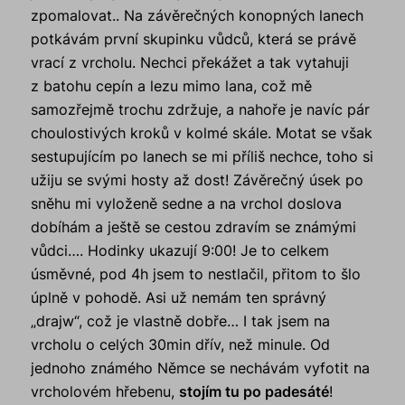
zpomalovat.. Na závěrečných konopných lanech
potkávám první skupinku vůdců, která se právě
vrací z vrcholu. Nechci překážet a tak vytahuji
z batohu cepín a lezu mimo lana, což mě
samozřejmě trochu zdržuje, a nahoře je navíc pár
choulostivých kroků v kolmé skále. Motat se však
sestupujícím po lanech se mi příliš nechce, toho si
užiju se svými hosty až dost! Závěrečný úsek po
sněhu mi vyloženě sedne a na vrchol doslova
dobíhám a ještě se cestou zdravím se známými
vůdci…. Hodinky ukazují 9:00! Je to celkem
úsměvné, pod 4h jsem to nestlačil, přitom to šlo
úplně v pohodě. Asi už nemám ten správný
„drajw“, což je vlastně dobře… I tak jsem na
vrcholu o celých 30min dřív, než minule. Od
jednoho známého Němce se nechávám vyfotit na
vrcholovém hřebenu,
stojím tu po padesáté
!