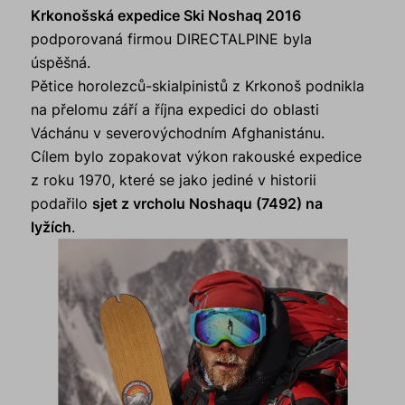
Krkonošská expedice Ski Noshaq 2016
podporovaná firmou DIRECTALPINE byla
úspěšná.
Pětice horolezců-skialpinistů z Krkonoš podnikla
na přelomu září a října expedici do oblasti
Váchánu v severovýchodním Afghanistánu.
Cílem bylo zopakovat výkon rakouské expedice
z roku 1970, které se jako jediné v historii
podařilo
sjet z vrcholu Noshaqu (7492) na
lyžích
.