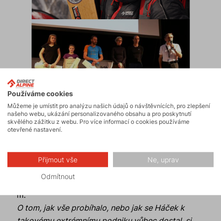
Používáme cookies
Můžeme je umístit pro analýzu našich údajů o návštěvnících, pro zlepšení
našeho webu, ukázání personalizovaného obsahu a pro poskytnutí
To se nakonec po 46letech podařilo Zdeňku
skvělého zážitku z webu. Pro více informací o cookies používáme
otevřené nastavení.
Hákovi z našeho test teamu
, který 5.10. dosáhl
vrcholu a započal sjezd, který 6.10. dokončil.
Jeho výkon byl oceněn na slavnostním
Přijmout vše
Ne, uprav
vyhlašováním Horolezce roku - "
Háček
" vyhrál v
Odmítnout
kategorii NEJLEPŠÍ HORSKÝ VÝKON nad 6 000
m.
O tom, jak vše probíhalo, nebo jak se Háček k
takovému extrémnímu podniku vůbec dostal, si