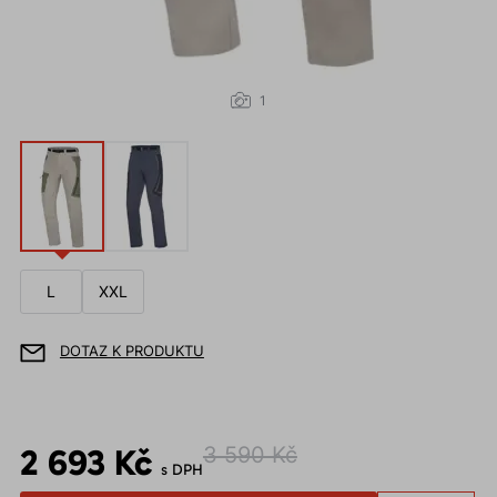
1
L
XXL
DOTAZ K PRODUKTU
2 693 Kč
3 590 Kč
s DPH