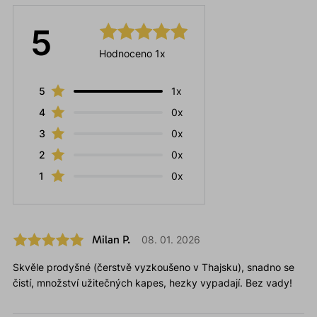
5
Hodnoceno 1x
5
1x
4
0x
3
0x
2
0x
1
0x
Milan P.
08. 01. 2026
Skvěle prodyšné (čerstvě vyzkoušeno v Thajsku), snadno se
čistí, množství užitečných kapes, hezky vypadají. Bez vady!