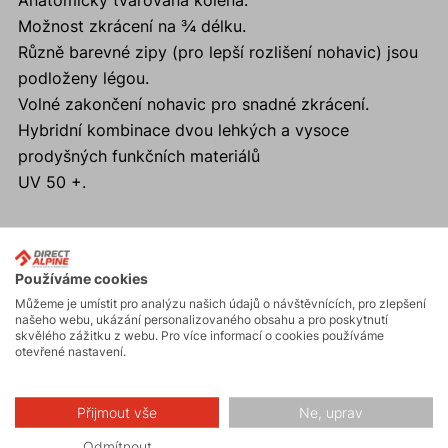
Anatomicky tvarovaná kolena.
Možnost zkrácení na ¾ délku.
Různě barevné zipy (pro lepší rozlišení nohavic) jsou
podloženy légou.
Volné zakončení nohavic pro snadné zkrácení.
Hybridní kombinace dvou lehkých a vysoce
prodyšných funkčních materiálů
UV 50 +.
Používáme cookies
Aktivity
Můžeme je umístit pro analýzu našich údajů o návštěvnících, pro zlepšení
našeho webu, ukázání personalizovaného obsahu a pro poskytnutí
skvělého zážitku z webu. Pro více informací o cookies používáme
Turistika
otevřené nastavení.
Přijmout vše
Ne, uprav
Hiking
Odmítnout