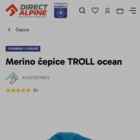
Čepice
VYROBENO V EVROPĚ
Merino čepice TROLL ocean
ACCESSORIES
2x