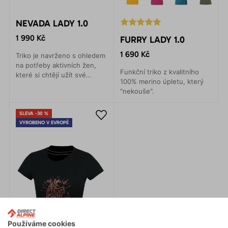
NEVADA LADY 1.0
1 990 Kč
FURRY LADY 1.0
1 690 Kč
Triko je navrženo s ohledem
na potřeby aktivních žen,
Funkční triko z kvalitního
které si chtějí užít své
100% merino úpletu, který
outdoorové dobrodružství s
"nekouše".
maximálním komfortem a
touží vypadat stylově.
SLEVA -30 %
VYROBENO V EVROPĚ
Používáme cookies