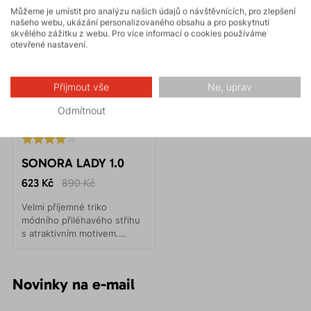
Můžeme je umístit pro analýzu našich údajů o návštěvnících, pro zlepšení
našeho webu, ukázání personalizovaného obsahu a pro poskytnutí
skvělého zážitku z webu. Pro více informací o cookies používáme
otevřené nastavení.
Přijmout vše
Ne, uprav
Odmítnout
SONORA LADY 1.0
623 Kč
890 Kč
Velmi příjemné triko
módního přiléhavého střihu
s atraktivním motivem.
Skvělé jak na lezení, tak
každodenní nošení.
Novinky na e-mail