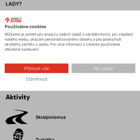
LADY?
Vyrobená z materiálu PrimaLoft® Gold Active.
Elastický pohodlný pas.
Používáme cookies
V bocích elastické klíny z teplé strečové textilie pro
Můžeme je umístit pro analýzu našich údajů o návštěvnících, pro zlepšení
našeho webu, ukázání personalizovaného obsahu a pro poskytnutí
zvýšenou pohyblivost.
skvělého zážitku z webu. Pro více informací o cookies používáme
Efektně prošité logo v předním díle.
otevřené nastavení.
Lze ji kompresně sbalit do vnitřní kapsy (minimální
objem a váha).
Přijmout vše
Ne, uprav
Odmítnout
Aktivity
Skialpinismus
Turistika