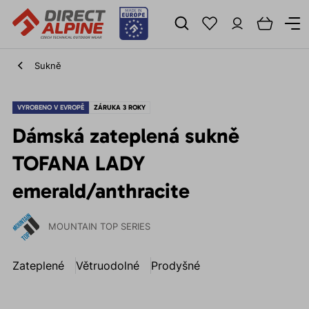
Sukně
VYROBENO V EVROPĚ
ZÁRUKA 3 ROKY
Dámská zateplená sukně
TOFANA LADY
emerald/anthracite
MOUNTAIN TOP SERIES
Zateplené
Větruodolné
Prodyšné