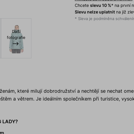
Chcete
slevu 10 %
* na první
Slevu nelze uplatnit
na již zl
* Sleva je podmíněna schválením
Další
fotografie
 ženám, které milují dobrodružství a nechtějí se nechat om
štěm a větrem. Je ideálním společníkem při turistice, vys
G LADY?
ám.