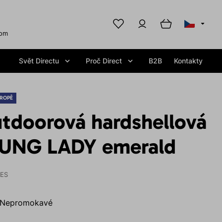
com
Svět Directu
Proč Direct
B2B
Kontakty
ROPĚ
tdoorová hardshellová
LUNG LADY emerald
IES
Nepromokavé