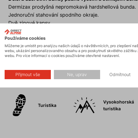
Dermizax prodyšná nepromokavá hardshellová bunda.
Jednoruční stahování spodního okraje.
Dvě zipové kapsy.
Vysoký límec na ochranu brady a krku při nepřízni poča
Používáme cookies
100% podlepené švy.
Můžeme je umístit pro analýzu našich údajů o návštěvnících, pro zlepšení na
Anatomicky střižená kapuce s třísměrným stahováním.
webu, ukázání personalizovaného obsahu a pro poskytnutí skvělého zážitku 
webu. Pro více informací o cookies používáme otevřené nastavení.
Přijmout vše
Ne, uprav
Odmítnout
Aktivity
Vysokohorská
Turistika
turistika