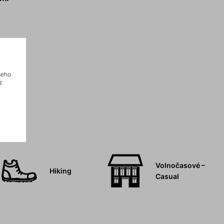
sí.
šeho
z
Volnočasové –
Hiking
Casual