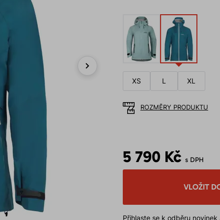
Next
XS
L
XL
ROZMĚRY PRODUKTU
5 790 Kč
s DPH
VLOŽIT D
Přihlaste se k odběru novinek