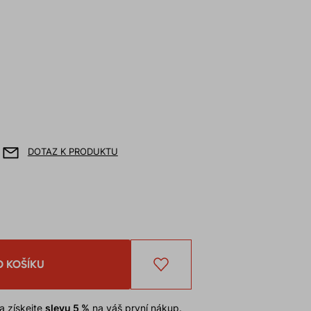
DOTAZ K PRODUKTU
O KOŠÍKU
a získejte
slevu 5 %
na váš první nákup.