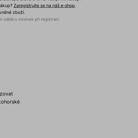
 nákup?
Zaregistrujte se na náš e-shop
.
evněné zboží.
 odběru novinek při registraci.
ezovat
okohorské