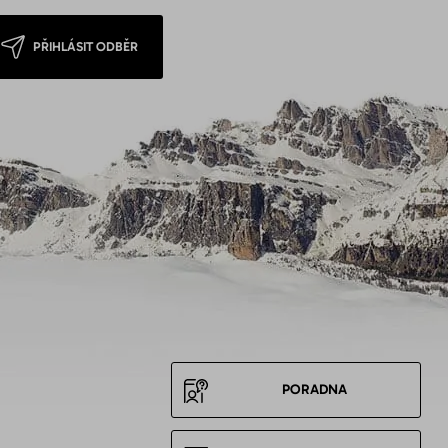
PŘIHLÁSIT ODBĚR
PORADNA