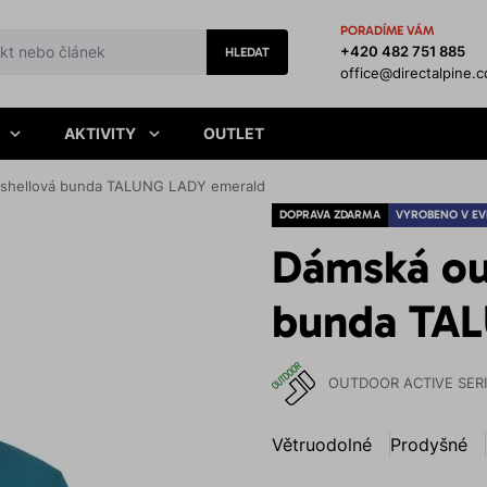
PORADÍME VÁM
+420 482 751 885
HLEDAT
office@directalpine.
AKTIVITY
OUTLET
dshellová bunda TALUNG LADY emerald
DOPRAVA ZDARMA
VYROBENO V EV
Dámská ou
bunda TA
OUTDOOR ACTIVE SER
Větruodolné
Prodyšné