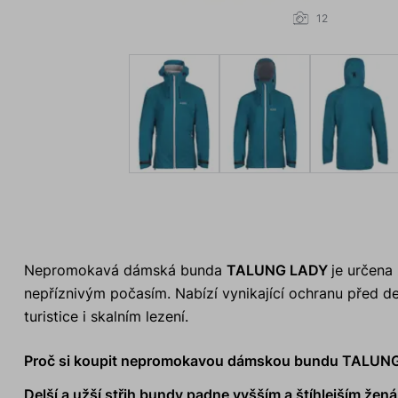
12
Nepromokavá dámská bunda
TALUNG LADY
je určena
nepříznivým počasím. Nabízí vynikající ochranu před de
turistice i skalním lezení.
Proč si koupit nepromokavou dámskou bundu TALUN
Delší a užší střih bundy padne vyšším a štíhlejším žen