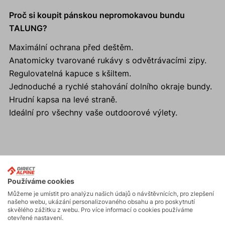
Proč si koupit pánskou nepromokavou bundu
TALUNG?
Maximální ochrana před deštěm.
Anatomicky tvarované rukávy s odvětrávacími zipy.
Regulovatelná kapuce s kšiltem.
Jednoduché a rychlé stahování dolního okraje bundy.
Hrudní kapsa na levé straně.
Ideální pro všechny vaše outdoorové výlety.
Aktivity
Používáme cookies
Můžeme je umístit pro analýzu našich údajů o návštěvnících, pro zlepšení
Skialpinismus
našeho webu, ukázání personalizovaného obsahu a pro poskytnutí
skvělého zážitku z webu. Pro více informací o cookies používáme
otevřené nastavení.