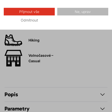
Turistika
Přijmout vše
Ne, uprav
Vysokohorská
Odmítnout
turistika
Hiking
Volnočasové –
Casual
Popis
Parametry