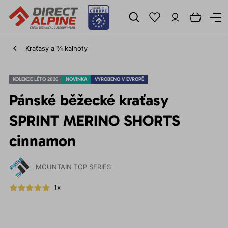
Kraťasy a ¾ kalhoty
KOLEKCE LÉTO 2026
NOVINKA
VYROBENO V EVROPĚ
Pánské běžecké kraťasy
SPRINT MERINO SHORTS
cinnamon
MOUNTAIN TOP SERIES
1x