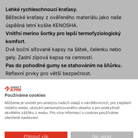
Lehké rychleschnoucí kraťasy.
Běžecké kraťasy z ověřeného materiálu jako naše
úspěšná letní košile KENOSHA.
Vnitřní merino šortky pro lepší termofyziologický
komfort.
Dvě boční síťované kapsy na šátek, čelenku nebo
gely. Zadní zipová kapsa na cennosti.
Pas do pohodlné gumy se stahováním na šňůrku.
Reflexní prvky pro větší bezpečnost.
UV30+.
Používáme cookies
Můžeme je umístit pro analýzu našich údajů o návštěvnících, pro zlepšení
našeho webu, ukázání personalizovaného obsahu a pro poskytnutí
Aktivity
skvělého zážitku z webu. Pro více informací o cookies používáme
otevřené nastavení.
Turistika
Přijmout vše
Ne, uprav