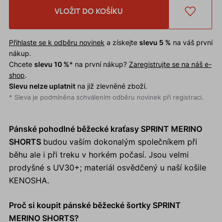
VLOŽIT DO KOŠÍKU
Přihlaste se k odběru novinek
a získejte
slevu 5 %
na váš první
nákup.
Chcete
slevu 10 %
* na první nákup?
Zaregistrujte se na náš e-
shop
.
Slevu nelze uplatnit
na již zlevněné zboží.
* Sleva je podmíněna schválením odběru novinek při registraci.
Pánské pohodlné běžecké kraťasy SPRINT MERINO
SHORTS
budou vaším dokonalým společníkem při
běhu ale i při treku v horkém počasí. Jsou velmi
prodyšné s UV30+; materiál osvědčený u naší košile
KENOSHA.
Proč si koupit pánské běžecké šortky SPRINT
MERINO SHORTS?