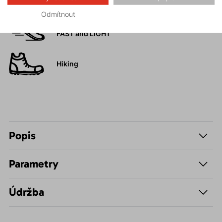
Odmítnout
Trail running
FAST and LIGHT
Hiking
Popis
Parametry
Údržba