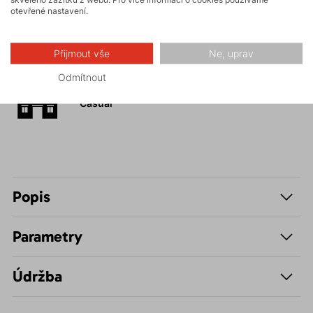
otevřené nastavení.
Skalní lezení a
ferraty
Přijmout vše
Ne, uprav
Odmítnout
Volnočasové –
Casual
Popis
Parametry
Údržba