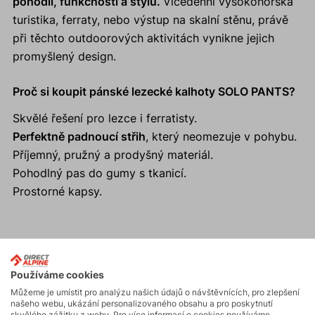
pohodlí, funkčnosti a stylu.
Vícedenní vysokohorská
turistika, ferraty, nebo výstup na skalní stěnu, právě
při těchto outdoorových aktivitách vynikne jejich
promyšlený design.
Proč si koupit pánské lezecké kalhoty SOLO PANTS?
Skvělé řešení pro lezce i ferratisty.
Perfektně padnoucí střih
, který neomezuje v pohybu.
Příjemný, pružný a prodyšný materiál.
Pohodlný pas do gumy s tkanicí.
Prostorné kapsy.
Aktivity
Používáme cookies
Můžeme je umístit pro analýzu našich údajů o návštěvnících, pro zlepšení
našeho webu, ukázání personalizovaného obsahu a pro poskytnutí
Turistika
skvělého zážitku z webu. Pro více informací o cookies používáme