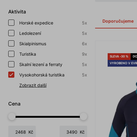
Aktivita
Doporučujeme
Horské expedice
5x
Ledolezení
5x
Skialpinismus
6x
Turistika
9x
SLEVA -30 %
DO
VYROBENO V EV
Skalní lezení a ferraty
5x
Vysokohorská turistika
5x
Zobrazit další
Cena
Kč
Kč