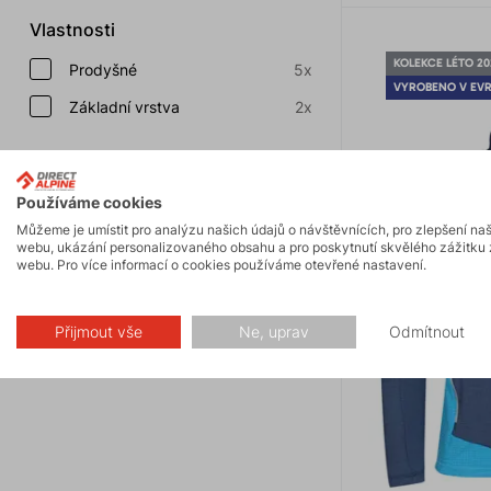
Vlastnosti
KOLEKCE LÉTO 20
Prodyšné
5x
VYROBENO V EV
Základní vrstva
2x
Střih
Používáme cookies
men (ATHLETIC FIT)
3x
Můžeme je umístit pro analýzu našich údajů o návštěvnících, pro zlepšení na
webu, ukázání personalizovaného obsahu a pro poskytnutí skvělého zážitku 
men (REGULAR FIT)
2x
webu. Pro více informací o cookies používáme otevřené nastavení.
Barva
Přijmout vše
Ne, uprav
Odmítnout
Zobrazit vzorník