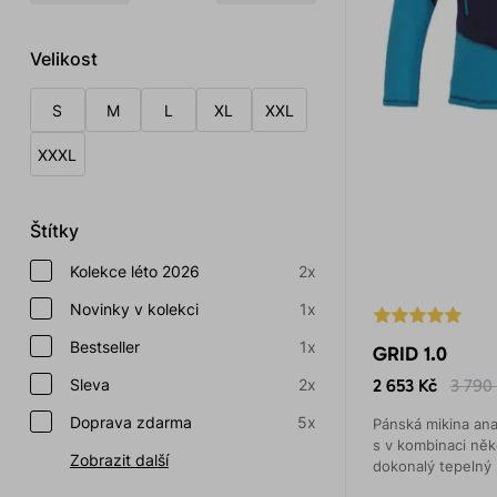
Velikost
S
M
L
XL
XXL
XXXL
Štítky
Kolekce léto 2026
2x
Novinky v kolekci
1x
Bestseller
1x
GRID 1.0
Sleva
2x
2 653 Kč
3 790
Doprava zdarma
5x
Pánská mikina an
s v kombinaci něko
Zobrazit další
dokonalý tepelný k
aktivitě.