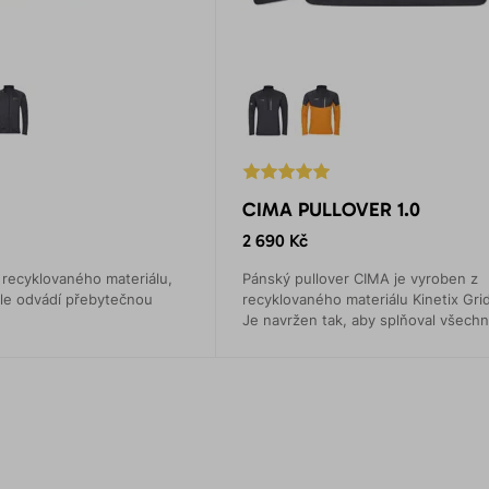
CIMA PULLOVER 1.0
2 690 Kč
 recyklovaného materiálu,
Pánský pullover CIMA je vyroben z
ěle odvádí přebytečnou
recyklovaného materiálu Kinetix Grid
Je navržen tak, aby splňoval všech
potřeby během sportovních aktivit.