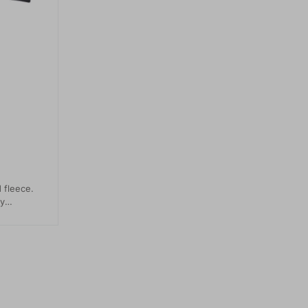
 fleece.
ny