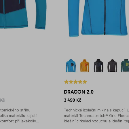
DRAGON 2.0
 Kč
3 490 Kč
atomického střihu
Technická izolační mikina s kapucí. 
lika materiálu zajistí
materiál Technostretch® Grid Fleece
omfort při jakékoliv
ideální cirkulaci vzduchu a ideální t
komfort.