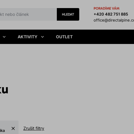
PORADÍME VÁM
+420 482 751 885
HLEDAT
office@directalpine.
AKTIVITY
OUTLET
ku
Zrušit filtry
ika