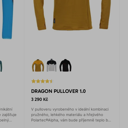
DRAGON PULLOVER 1.0
3 290 Kč
Unikátní
V pulloveru vyrobeného v ideální kombinaci
 zajišťuje
pružného, lehkého materiálu a hřejivého
epelný
Polartec®Alpha, vám bude příjemně teplo bez
pocitu pocení.