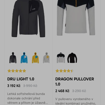
DRU LIGHT 1.0
DRAGON PULLOVER
1.0
3 192 Kč
3 990 Kč
2 468 Kč
3 290 Kč
Lehká softshellová bunda
dokonale ochrání před
V pulloveru vyrobeného v
větrem a přitom je úžasně
ideální kombinaci pružného,