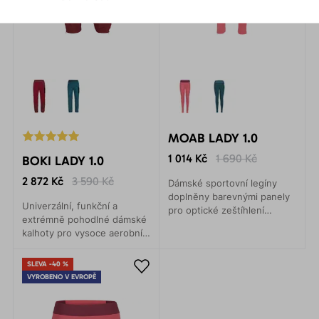
MOAB LADY 1.0
1 014 Kč
1 690 Kč
BOKI LADY 1.0
2 872 Kč
3 590 Kč
Dámské sportovní legíny
doplněny barevnými panely
Univerzální, funkční a
pro optické zeštíhlení
extrémně pohodlné dámské
postavy. Výborný parťák při
kalhoty pro vysoce aerobní
všech vašich nejen
aktivity - rychlé výstupy v
sportovních aktivitách.
horách, náročné via ferraty,
SLEVA -40 %
skialpinismus, běh na lyžích
VYROBENO V EVROPĚ
apod.