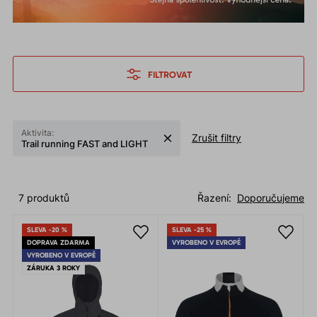
FILTROVAT
Aktivita:
Zrušit filtry
Trail running FAST and LIGHT
7 produktů
Řazení:
Doporučujeme
SLEVA -20 %
SLEVA -25 %
DOPRAVA ZDARMA
VYROBENO V EVROPĚ
VYROBENO V EVROPĚ
ZÁRUKA 3 ROKY