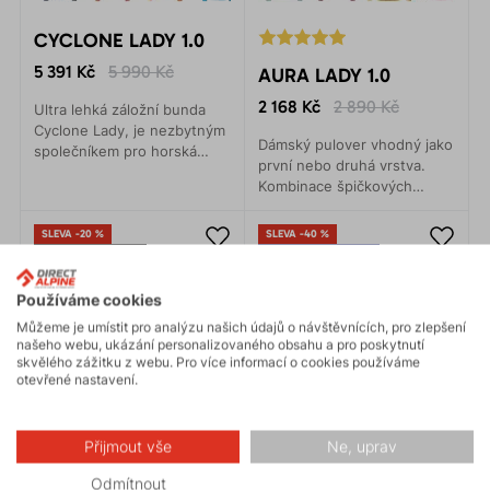
CYCLONE LADY 1.0
5 391 Kč
5 990 Kč
AURA LADY 1.0
2 168 Kč
2 890 Kč
Ultra lehká záložní bunda
Cyclone Lady, je nezbytným
Dámský pulover vhodný jako
společníkem pro horská
první nebo druhá vrstva.
dobrodružství v pojetí fast
Kombinace špičkových
and light.
materiálů Polartec® Alpha a
Technostretch® Grid Fleece,
SLEVA -20 %
SLEVA -40 %
nabízí maximální tepelný a
DOPRAVA ZDARMA
VYROBENO V EVROPĚ
pohybový komfort.
VYROBENO V EVROPĚ
ZÁRUKA 3 ROKY
Používáme cookies
Můžeme je umístit pro analýzu našich údajů o návštěvnících, pro zlepšení
našeho webu, ukázání personalizovaného obsahu a pro poskytnutí
skvělého zážitku z webu. Pro více informací o cookies používáme
otevřené nastavení.
Přijmout vše
Ne, uprav
Odmítnout