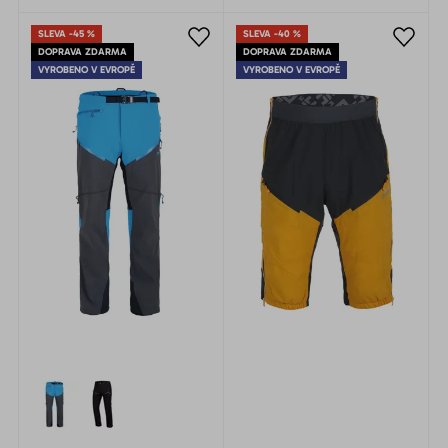
prodyšná. Vhodná pro
jakoukoliv areobní aktivitu.
SLEVA -45 %
SLEVA -40 %
DOPRAVA ZDARMA
DOPRAVA ZDARMA
VYROBENO V EVROPĚ
VYROBENO V EVROPĚ