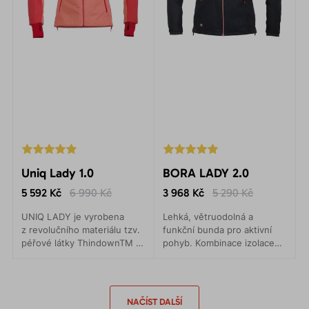
Uniq Lady 1.0
BORA LADY 2.0
5 592 Kč
6 990 Kč
3 968 Kč
5 290 Kč
UNIQ LADY je vyrobena
Lehká, větruodolná a
z revolučního materiálu tzv.
funkční bunda pro aktivní
péřové látky ThindownTM .
pohyb. Kombinace izolace
K dosažení srovnatelného
POLARTEC® Alpha a
tepelného komfortu, jaký má
vnějšího materiálu PERTEX®
syntetická výplň, stačí
Quantum Air.
pouze poloviční tloušťka
NAČÍST DALŠÍ
této látky.