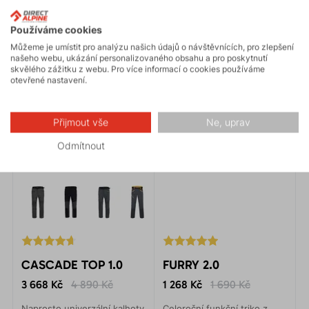
Používáme cookies
Můžeme je umístit pro analýzu našich údajů o návštěvnících, pro zlepšení
našeho webu, ukázání personalizovaného obsahu a pro poskytnutí
skvělého zážitku z webu. Pro více informací o cookies používáme
otevřené nastavení.
Přijmout vše
Ne, uprav
Odmítnout
CASCADE TOP 1.0
FURRY 2.0
3 668 Kč
4 890 Kč
1 268 Kč
1 690 Kč
Naprosto univerzální kalhoty
Celoroční funkční triko z