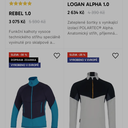
LOGAN ALPHA 1.0
2 634 Kč
4 390 Kč
REBEL 1.0
3 075 Kč
5 590 Kč
Zateplené šortky s vynikající
izolací POLARTEC® Alpha.
Funkční kalhoty vysoce
Anatomický střih, příjemná
technického střihu speciálně
měkkost a vynikající
vyvinuté pro skialpové a
sbalitelnost. Ideální doplněk
backcountry jednodenní
pro skialpinistické túry,
výpravy, ledové i mixové
freeride nebo lyžování.
SLEVA -30 %
SLEVA -25 %
lezení, ale i rekreační
DOPRAVA ZDARMA
VYROBENO V EVROPĚ
běžecké lyžování.
VYROBENO V EVROPĚ