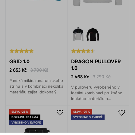
GRID 1.0
DRAGON PULLOVER
1.0
2 653 Kč
3 790 Kč
2 468 Kč
3 290 Kč
Pánská mikina anatomického
střihu s v kombinaci několika
V pulloveru vyrobeného v
materiálu zajistí dokonalý
ideální kombinaci pružného,
tepelný komfort při jakékoliv
lehkého materiálu a
aktivitě.
hřejivého Polartec®Alpha,
vám bude příjemně teplo
SLEVA -25 %
SLEVA -25 %
bez pocitu pocení.
DOPRAVA ZDARMA
VYROBENO V EVROPĚ
VYROBENO V EVROPĚ