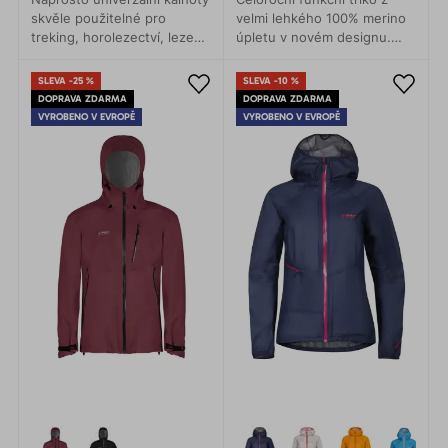
skvěle použitelné pro
velmi lehkého 100% merino
treking, horolezectví, lezení
úpletu v novém designu.
a turistiku. Anatomicky
Pohodlí v každé situaci.
přesný střih umožňuje
SLEVA -25 %
SLEVA -10 %
naprosto volný pohyb.
DOPRAVA ZDARMA
DOPRAVA ZDARMA
VYROBENO V EVROPĚ
VYROBENO V EVROPĚ