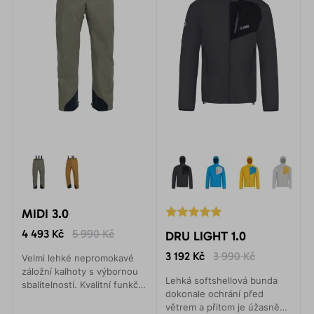
MIDI 3.0
4 493 Kč
5 990 Kč
DRU LIGHT 1.0
3 192 Kč
3 990 Kč
Velmi lehké nepromokavé
záložní kalhoty s výbornou
Lehká softshellová bunda
sbalitelností. Kvalitní funkční
dokonale ochrání před
3vrstvý laminát s vynikající
větrem a přitom je úžasně
životností a odolností.