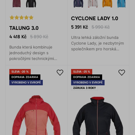
CYCLONE LADY 1.0
5 391 Kč
5 990 Kč
TALUNG 3.0
4 418 Kč
5 890 Kč
Ultra lehká záložní bunda
Cyclone Lady, je nezbytným
Bunda která kombinuje
společníkem pro horská
jednoduchý design s
dobrodružství v pojetí fast
pokročilými technickými
and light.
vlastnostmi, které vás
ochrání před deštěm,
SLEVA -20 %
SLEVA -25 %
větrem i chladem.
DOPRAVA ZDARMA
DOPRAVA ZDARMA
VYROBENO V EVROPĚ
VYROBENO V EVROPĚ
ZÁRUKA 3 ROKY