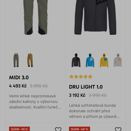
MIDI 3.0
4 493 Kč
5 990 Kč
DRU LIGHT 1.0
3 192 Kč
3 990 Kč
Velmi lehké nepromokavé
záložní kalhoty s výbornou
Lehká softshellová bunda
sbalitelností. Kvalitní funkční
dokonale ochrání před
3vrstvý laminát s vynikající
větrem a přitom je úžasně
životností a odolností.
prodyšná. Vhodná pro
jakoukoliv areobní aktivitu.
SLEVA -45 %
SLEVA -40 %