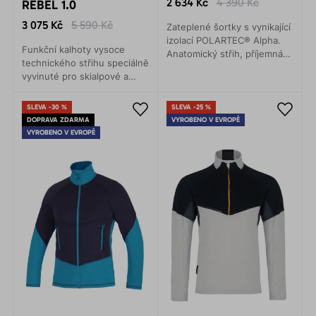
2 634 Kč
4 390 Kč
REBEL 1.0
3 075 Kč
5 590 Kč
Zateplené šortky s vynikající
izolací POLARTEC® Alpha.
Funkční kalhoty vysoce
Anatomický střih, příjemná
technického střihu speciálně
měkkost a vynikající
vyvinuté pro skialpové a
sbalitelnost. Ideální doplněk
backcountry jednodenní
pro skialpinistické túry,
výpravy, ledové i mixové
freeride nebo lyžování.
SLEVA -30 %
SLEVA -25 %
lezení, ale i rekreační
DOPRAVA ZDARMA
VYROBENO V EVROPĚ
běžecké lyžování.
VYROBENO V EVROPĚ