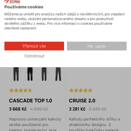
Používáme cookies
Můžeme je umístit pro analýzu našich údajů o návštěvnících, pro zlepšení
našeho webu, ukázání personalizovaného obsahu a pro poskytnutí
skvělého zážitku z webu. Pro více informací o cookies používáme
otevřené nastavení.
Přijmout vše
Ne, uprav
Odmítnout
CASCADE TOP 1.0
CRUISE 2.0
3 668 Kč
4 890 Kč
3 281 Kč
3 490 Kč
Naprosto univerzální kalhoty
Kalhoty perfektního střihu a
skvěle použitelné pro
atraktivního designu. S
treking, horolezectví, lezení
použitím funkčního materiálu