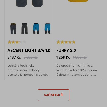
ASCENT LIGHT 3/4 1.0
FURRY 2.0
3 187 Kč
3 390 Kč
1 268 Kč
1 690 Kč
Lehké a technicky
Celoroční funkční triko z
propracované kalhoty,
velmi lehkého 100% merino
poskytující pohodlí a volnost
úpletu v novém designu.
pohybu. Jejich vlastnosti
Pohodlí v každé situaci.
oceníte na ferratách stejně
jako například při rychlém
trekkingu.
NAČÍST DALŠÍ