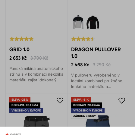
GRID 1.0
DRAGON PULLOVER
1.0
2 653 Kč
3 790 Kč
2 468 Kč
3 290 Kč
Pánská mikina anatomického
střihu s v kombinaci několika
V pulloveru vyrobeného v
materiálu zajistí dokonalý
ideální kombinaci pružného,
tepelný komfort při jakékoliv
lehkého materiálu a
aktivitě.
hřejivého Polartec®Alpha,
vám bude příjemně teplo
SLEVA -25 %
SLEVA -6 %
bez pocitu pocení.
DOPRAVA ZDARMA
DOPRAVA ZDARMA
VYROBENO V EVROPĚ
VYROBENO V EVROPĚ
ZÁRUKA 3 ROKY