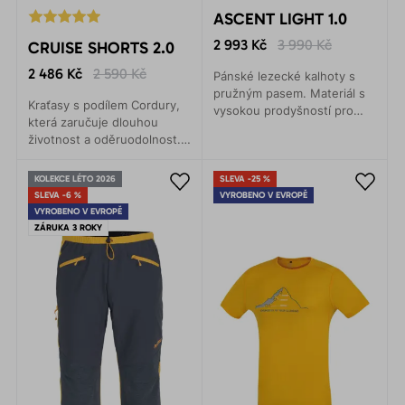
ASCENT LIGHT 1.0
2 993 Kč
3 990 Kč
CRUISE SHORTS 2.0
2 486 Kč
2 590 Kč
Pánské lezecké kalhoty s
pružným pasem. Materiál s
Kraťasy s podílem Cordury,
vysokou prodyšností pro
která zaručuje dlouhou
jakékoliv aktivity.
životnost a oděruodolnost.
Anatomický střih. Nízká
hmotnost a vysoká
KOLEKCE LÉTO 2026
SLEVA -25 %
pružnost. Pohodlný pas s
SLEVA -6 %
VYROBENO V EVROPĚ
integrovaným páskem a
VYROBENO V EVROPĚ
magnetickou přezkou.
ZÁRUKA 3 ROKY