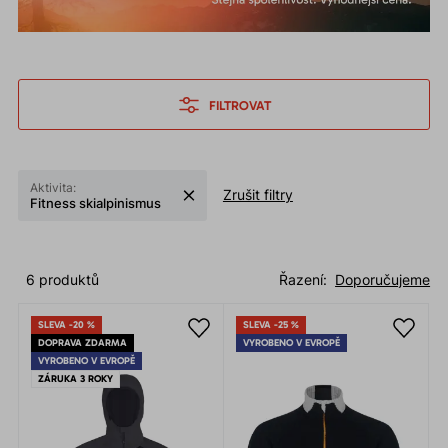
FILTROVAT
Aktivita:
Zrušit filtry
Fitness skialpinismus
6 produktů
Řazení:
Doporučujeme
SLEVA -20 %
SLEVA -25 %
DOPRAVA ZDARMA
VYROBENO V EVROPĚ
VYROBENO V EVROPĚ
ZÁRUKA 3 ROKY