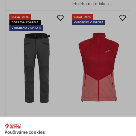
prodyšná. Vhodná pro
lehkého materiálu a
jakoukoliv areobní aktivitu.
hřejivého Polartec®Alpha,
vám bude příjemně teplo
SLEVA -25 %
SLEVA -25 %
bez pocitu pocení.
DOPRAVA ZDARMA
VYROBENO V EVROPĚ
VYROBENO V EVROPĚ
Používáme cookies