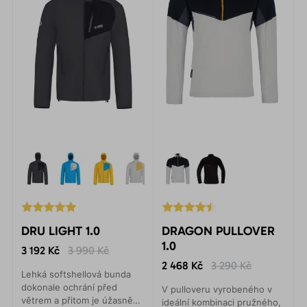
DRU LIGHT 1.0
DRAGON PULLOVER
1.0
3 192 Kč
3 990 Kč
2 468 Kč
3 290 Kč
Lehká softshellová bunda
dokonale ochrání před
V pulloveru vyrobeného v
větrem a přitom je úžasně
ideální kombinaci pružného,