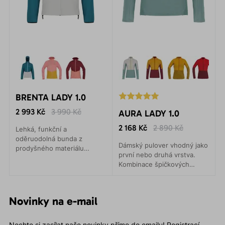
BRENTA LADY 1.0
2 993 Kč
3 990 Kč
AURA LADY 1.0
2 168 Kč
2 890 Kč
Lehká, funkční a
oděruodolná bunda z
Dámský pulover vhodný jako
prodyšného materiálu
první nebo druhá vrstva.
poskytuje maximální pohodlí
Kombinace špičkových
a ochranu při aktivitě v
materiálů Polartec® Alpha a
horách i mimo ně.
Technostretch® Grid Fleece,
nabízí maximální tepelný a
Novinky na e-mail
pohybový komfort.
Nechte si zasílat naše novinky přímo do emailu! Registrací