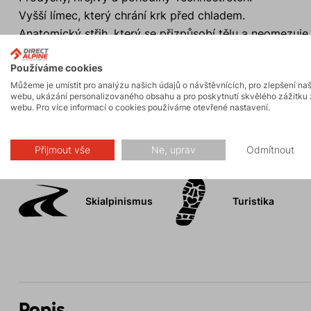
Vyšší límec, který chrání krk před chladem.
Anatomický střih, který se přizpůsobí tělu a neomezuje
Důmyslný systém kapes.
Používáme cookies
Prodloužený zadní díl, který poskytuje extra krytí a oc
Můžeme je umístit pro analýzu našich údajů o návštěvnících, pro zlepšení na
webu, ukázání personalizovaného obsahu a pro poskytnutí skvělého zážitku 
webu. Pro více informací o cookies používáme otevřené nastavení.
Aktivity
Přijmout vše
Ne, uprav
Odmítnout
Skialpinismus
Turistika
Popis